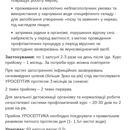
покращує роботу нирок);
проживання в екологічно неблагополучних умовах та
використання у харчуванні води специфічного складу -
для запобігання утворенню «піску та каміння» у нирках,
під наглядом лікаря;
затримка рідини в організмі, порушення відтоку сечі,
набряклість у період вагітності; з метою проведення
профілактичних процедур у період вірусних чи
простудних захворювань як імунозміцнюючий засіб.
Застосування:
по 1 капсулі 2-3 рази на день після їди. Курс
прийому – 1 місяць. За потреби курс можна повторити.
При частих загостреннях інфекційних захворювань
сечовивідних шляхів (більше Зраз на рік) слід застосовувати
УРОСЕПТИК протягом З місяців за схемою:
2 тижні прийому – 2 тижні перерва.
Для загальної детоксикації організму та нормалізації роботи
сечостатевої системи профілактичний курс – 20-30 днів по 2
рази на рік.
Прийом УРОСЕПТИКА необхідно поєднувати з правильним
режимом питного протягом дня (1- 1,5л чистої води).
Упаковка:
60 капсул вагою 0,5г.