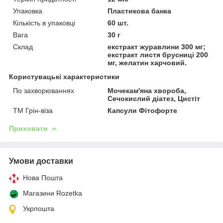
Упаковка
Пластикова банка
Кількість в упаковці
60 шт.
Вага
30 г
Склад
екстракт журавлини 300 мг;
екстракт листя брусниці 200
мг, желатин харчовий.
Користувацькі характеристики
По захворюваннях
Мочекам'яна хвороба,
Сечокислий діатез, Цистіт
ТМ Грін-віза
Капсули Фітофорте
Приховати
Умови доставки
Нова Пошта
Магазини Rozetka
Укрпошта