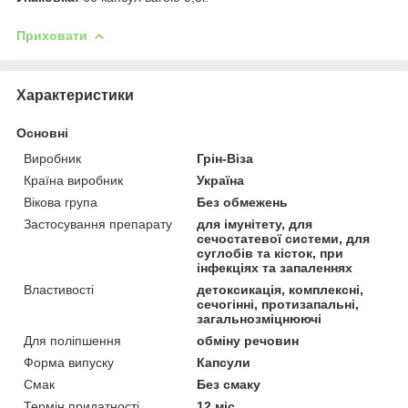
Приховати
Характеристики
Основні
Виробник
Грін-Віза
Країна виробник
Україна
Вікова група
Без обмежень
Застосування препарату
для імунітету, для
сечостатевої системи, для
суглобів та кісток, при
інфекціях та запаленнях
Властивості
детоксикація, комплексні,
сечогінні, протизапальні,
загальнозміцнюючі
Для поліпшення
обміну речовин
Форма випуску
Капсули
Смак
Без смаку
Термін придатності
12 міс