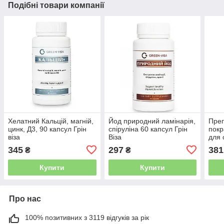
Подібні товари компанії
Хелатний Кальцій, магній,
Йод природний ламінарія,
Преп
цинк, Д3, 90 капсул Грін
спіруліна 60 капсул Грін
покр
віза
Віза
для 
віза
345
297
381
₴
₴
Купити
Купити
Про нас
100% позитивних з 3119 відгуків за рік