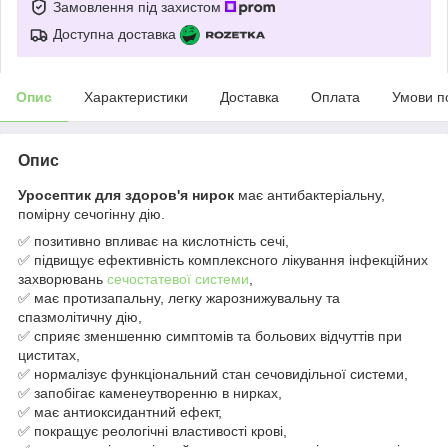
Замовлення під захистом
Доступна доставка
Опис
Характеристики
Доставка
Оплата
Умови п
Опис
Уросептик для здоров'я нирок
має антибактеріальну,
помірну сечогінну дію.
✅ позитивно впливає на кислотність сечі,
✅ підвищує ефективність комплексного лікування інфекційних
захворювань
сечостатевої системи
,
✅ має протизапальну, легку жарознижувальну та
спазмолітичну дію,
✅ сприяє зменшенню симптомів та больових відчуттів при
циститах,
✅ нормалізує функціональний стан сечовидільної системи,
✅ запобігає каменеутворенню в нирках,
✅ має антиоксидантний ефект,
✅ покращує реологічні властивості крові,