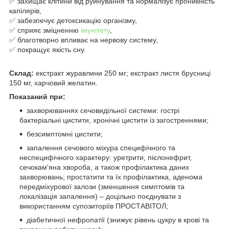
✅ захищає клітини від руйнування та нормалізує проникність
капілярів,
✅ забезпечує детоксикацію організму,
✅ сприяє зміцненню
імунітету
,
✅ благотворно впливає на нервову систему,
✅ покращує якість сну.
Склад:
екстракт журавлини 250 мг; екстракт листя брусниці
150 мг, харчовий желатин.
Показаний при:
захворюваннях сечовидільної системи: гострі
бактеріальні цистити, хронічні цистити із загостреннями;
безсимптомні цистити;
запалення сечового міхура специфічного та
неспецифічного характеру: уретрити, пієлонефрит,
сечокам'яна хвороба, а також профілактика даних
захворювань; простатити та їх профілактика, аденома
передміхурової залози (зменшення симптомів та
локалізація запалення) – доцільно поєднувати з
використанням супозиторіїв ПРОСТАВІТОЛ;
діабетичної нефропатії (знижує рівень цукру в крові та