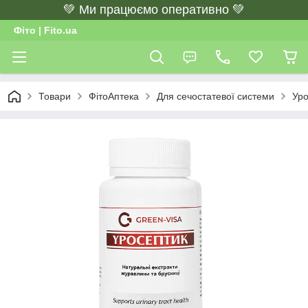
💚 Ми працюємо оперативно 💚
Фіто | Fito.ua
Товари
ФітоАптека
Для сечостатевої системи
Уро