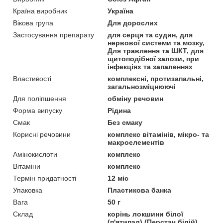
Країна виробник
Україна
Вікова група
Для дорослих
Застосування препарату
для серця та судин, для
нервової системи та мозку,
Для травлення та ШКТ, для
щитоподібної залози, при
інфекціях та запаленнях
Властивості
комплексні, протизапальні,
загальнозміцнюючі
Для поліпшення
обміну речовин
Форма випуску
Рідина
Смак
Без смаку
Корисні речовини
комплекс вітамінів, мікро- та
макроелементів
Амінокислоти
комплекс
Вітаміни
комплекс
Термін придатності
12 міс
Упаковка
Пластикова банка
Вага
50 г
Склад
корінь локшини білої
(п'ятипал) (Перстач білій)