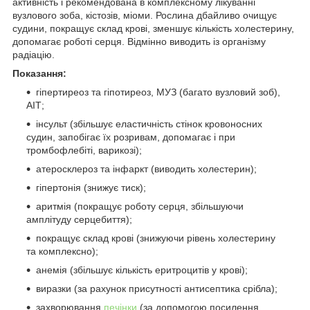
активність і рекомендована в комплексному лікуванні
вузлового зоба, кістозів, міоми. Рослина дбайливо очищує
судини, покращує склад крові, зменшує кількість холестерину,
допомагає роботі серця. Відмінно виводить із організму
радіацію.
Показання:
гіпертиреоз та гіпотиреоз, МУЗ (багато вузловий зоб),
АІТ;
інсульт (збільшує еластичність стінок кровоносних
судин, запобігає їх розривам, допомагає і при
тромбофлебіті, варикозі);
атеросклероз та інфаркт (виводить холестерин);
гіпертонія (знижує тиск);
аритмія (покращує роботу серця, збільшуючи
амплітуду серцебиття);
покращує склад крові (знижуючи рівень холестерину
та комплексно);
анемія (збільшує кількість еритроцитів у крові);
виразки (за рахунок присутності антисептика срібла);
захворювання
печінки
(за допомогою посилення