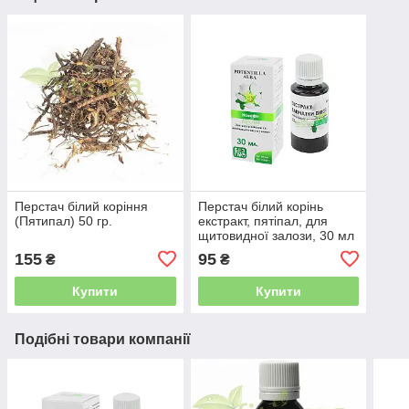
Перстач білий коріння
Перстач білий корінь
(Пятипал) 50 гр.
екстракт, пятіпал, для
щитовидної залози, 30 мл
155
95
₴
₴
Купити
Купити
Подібні товари компанії