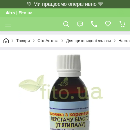
💚 Ми працюємо оперативно 💚
Фіто | Fito.ua
Товари
ФітоАптека
Для щитовидної залози
Насто