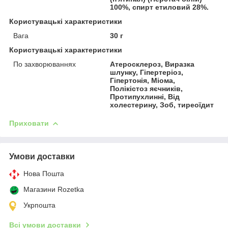
100%, спирт етиловий 28%.
Користувацькі характеристики
Вага
30 г
Користувацькi характеристики
По захворюваннях
Атеросклероз, Виразка
шлунку, Гіпертеріоз,
Гіпертонія, Міома,
Полікістоз яєчників,
Протипухлинні, Від
холестерину, Зоб, тиреоїдит
Приховати
Умови доставки
Нова Пошта
Магазини Rozetka
Укрпошта
Всі умови доставки