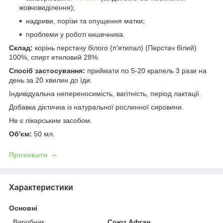
жовчовиділення);
надриви, порізи та опущення матки;
проблеми у роботі кишечника.
Склад:
корінь перстачу білого (п'ятипал) (Перстач білий)
100%, спирт етиловий 28%.
Спосіб застосування:
приймати по 5-20 крапель 3 рази на
день за 20 хвилин до їди.
Індивідуальна непереносимість, вагітність, період лактації.
Добавка дієтична із натуральної рослинної сировини.
Не є лікарським засобом.
Об'єм:
50 мл.
Приховати
Характеристики
Основні
Виробник
Союз Афган