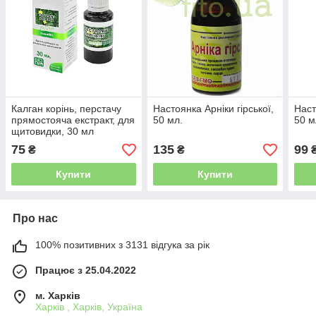
Калган корінь, перстачу
Настоянка Арніки гірської,
Наст
прямостояча екстракт, для
50 мл.
50 м
щитовидки, 30 мл
75
135
99
₴
₴
Купити
Купити
Про нас
100% позитивних з 3131 відгука за рік
Працює з 25.04.2022
м. Харків
Харків , Харків, Україна