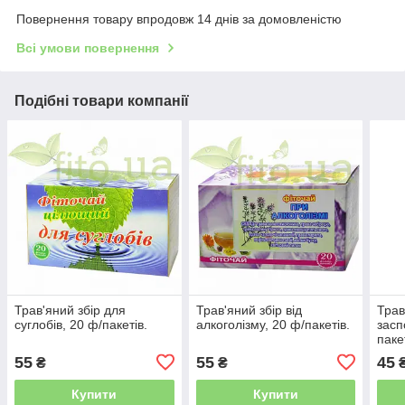
Повернення товару впродовж 14 днів за домовленістю
Всі умови повернення
Подібні товари компанії
Трав'яний збір для
Трав'яний збір від
Трав
суглобів, 20 ф/пакетів.
алкоголізму, 20 ф/пакетів.
засп
паке
55
55
45
₴
₴
Купити
Купити