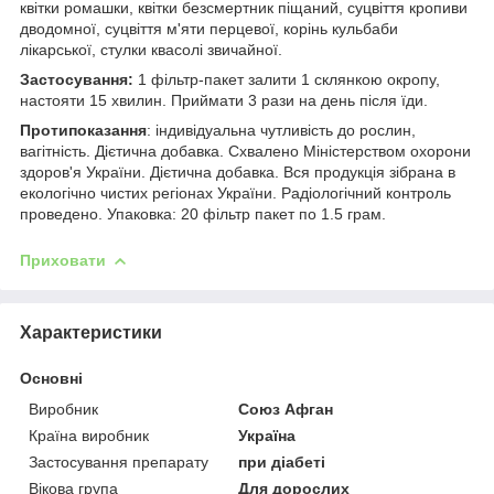
квітки ромашки, квітки безсмертник піщаний, суцвіття кропиви
дводомної, суцвіття м'яти перцевої, корінь кульбаби
лікарської, стулки квасолі звичайної.
Застосування:
1 фільтр-пакет залити 1 склянкою окропу,
настояти 15 хвилин. Приймати 3 рази на день після їди.
Протипоказання
: індивідуальна чутливість до рослин,
вагітність. Дієтична добавка. Схвалено Міністерством охорони
здоров'я України. Дієтична добавка. Вся продукція зібрана в
екологічно чистих регіонах України. Радіологічний контроль
проведено. Упаковка: 20 фільтр пакет по 1.5 грам.
Приховати
Характеристики
Основні
Виробник
Союз Афган
Країна виробник
Україна
Застосування препарату
при діабеті
Вікова група
Для дорослих