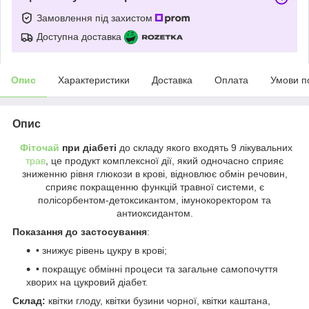
Замовлення під захистом
Доступна доставка
Опис
Характеристики
Доставка
Оплата
Умови п
Опис
Фіточай
при діабеті
до складу якого входять 9 лікувальних
трав
, це продукт комплексної дії, який одночасно сприяє
зниженню рівня глюкози в крові, відновлює обмін речовин,
сприяє покращенню функцій травної системи, є
полісорбентом-детоксикантом, імунокоректором та
антиоксидантом.
Показання до застосування
:
• знижує рівень цукру в крові;
• покращує обмінні процеси та загальне самопочуття
хворих на цукровий діабет.
Склад:
квітки глоду, квітки бузини чорної, квітки каштана,