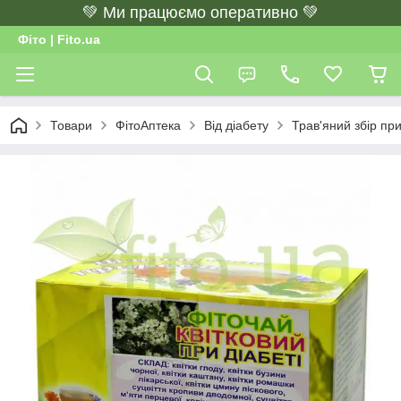
💚 Ми працюємо оперативно 💚
Фіто | Fito.ua
Товари
ФітоАптека
Від діабету
Трав'яний збір при