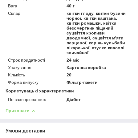
Вага
40 г
Склад
квітки глоду, квітки бузини
чорної, квітки каштана,
квітки ромашки, квітки
безсмертник піщаний,
суцвіття кропиви
дводомної, суцвіття м'яти
перцевої, корінь кульбаби
лікарської, стулки квасолі
звичайної.
Строк придатності
24 міс
Упакування
Картонна коробка
Кількість
20
Форма випуску
Фільтр-пакети
Користувацькi характеристики
По захворюваннях
Діабет
Приховати
Умови доставки