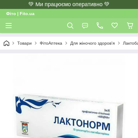
💚 Ми працюємо оперативно 💚
Фіто | Fito.ua
Товари
ФітоАптека
Для жіночого здоров'я
Лактоба