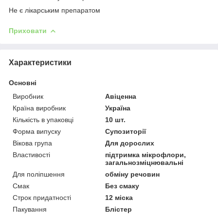
Не є лікарським препаратом
Приховати
Характеристики
Основні
Виробник
Авіценна
Країна виробник
Україна
Кількість в упаковці
10 шт.
Форма випуску
Супозиторії
Вікова група
Для дорослих
Властивості
підтримка мікрофлори,
загальнозміцнювальні
Для поліпшення
обміну речовин
Смак
Без смаку
Строк придатності
12 міска
Пакування
Блістер