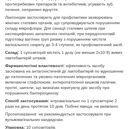
протигрибкових препаратів та антибіотиків, усувають зуб,
печіння, неприємні відчуття.
Лактонорм застосовують для профілактики захворювань
жіночих статевих органів, що супроводжуються порушенням
складу мікрофлори. Для санації статевих шляхів при
неспецифічних запаленнях геніталій, при передпологовій
підготовці вагітних груп ризику з порушенням чистоти
вагінального секрету до 3-4 ступеня; як профілактичний засіб.
Склад:
1 супозиторій містить 1 дозу (не менше 2x10-9) живих
лактобактерій штамів.
Фармакологічні властивості:
ефективність засобу
заснована на антагоністичній дії лактобактерій по відношенню
до патогенних та умовно-патогенних мікроорганізмів,
включаючи стафілококи, ентеропатогенні кишкові палички,
протеї, шигели, що визначає коригуючу дію засобу при
порушеннях бактеріоценозу.
Спосіб застосування:
інтровагінально по 1 супозиторію 2
рази на день протягом 10 днів. Побічні явища: не виявлено.
Протипоказання: не рекомендується застосовувати при
вульвовагінальних кандидозах.
Упаковка:
10 супозиторіїв.