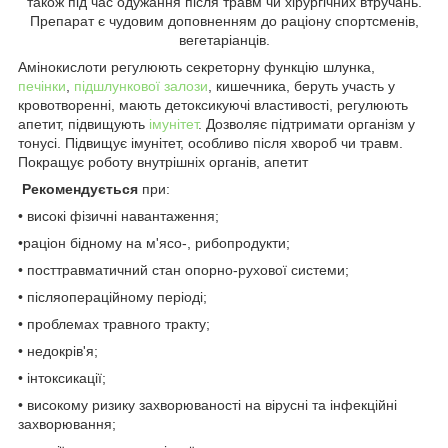
також під час одужання після травм чи хірургічних втручань.
Препарат є чудовим доповненням до раціону спортсменів,
вегетаріанців.
Амінокислоти регулюють секреторну функцію шлунка,
печінки
,
підшлункової залози
, кишечника, беруть участь у
кровотворенні, мають детоксикуючі властивості, регулюють
апетит, підвищують
імунітет
. Дозволяє підтримати організм у
тонусі. Підвищує імунітет, особливо після хвороб чи травм.
Покращує роботу внутрішніх органів, апетит
Рекомендується
при:
• високі фізичні навантаження;
•
раціон бідному на м'ясо-, рибопродукти;
• посттравматичний стан опорно-рухової системи;
• післяопераційному періоді;
• проблемах травного тракту;
• недокрів'я;
• інтоксикації;
• високому ризику захворюваності на вірусні та інфекційні
захворювання;