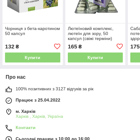
Чорниця з бета-каротином
Лютеїновий комплекс,
Саба
50 капсул
лютеїн для зору, 50
поте
капсул (свіжі терміни)
здор
132
165
175
₴
₴
Купити
Купити
Про нас
100% позитивних з 3127 відгуків за рік
Працює з 25.04.2022
м. Харків
Харків , Харків, Україна
Контакти
Сьогодні працює з 10:00 до 16:00