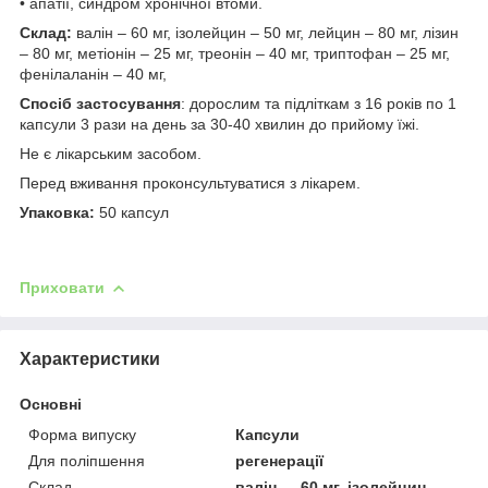
• апатії, синдром хронічної втоми.
Склад:
валін – 60 мг, ізолейцин – 50 мг, лейцин – 80 мг, лізин
– 80 мг, метіонін – 25 мг, треонін – 40 мг, триптофан – 25 мг,
фенілаланін – 40 мг,
Спосіб застосування
: дорослим та підліткам з 16 років по 1
капсули 3 рази на день за 30-40 хвилин до прийому їжі.
Не є лікарським засобом.
Перед вживання проконсультуватися з лікарем.
Упаковка:
50 капсул
Приховати
Характеристики
Основні
Форма випуску
Капсули
Для поліпшення
регенерації
Склад
валін — 60 мг, ізолейцин —