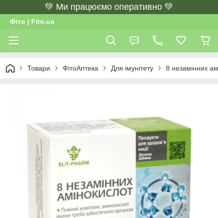
💚 Ми працюємо оперативно 💚
Фіто | Fito.ua
Товари
ФітоАптека
Для імунітету
8 незамінних ам