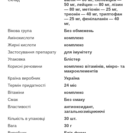
50 мг, лейцин — 80 мг, лізин
— 80 мг, метіонін — 25 мг,
треонін — 40 мг, триптофан
— 25 мг, фенілаланін — 40
мг,
Вікова група
Без обмежень
Амінокислоти
комплекс
Жирні кислоти
комплекс
Застосування препарату
для імунітету
Упаковка
Блістер
Корисні речовини
комплекс вітамінів, мікро- та
макроелементів
Країна виробник
Україна
Термін придатності
24 міс
Вітаміни
комплекс
Смак
Без смаку
Властивості
антиоксидант,
загальнозміцнюючі
Кількість в упаковці
30 шт.
Вага
30 г
Виробник
Еліт-фарм