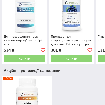
Для покращення пам'яті
Препарат для
Гінк
та концентрації уваги Грін
покращення зору Капсули
80 т
віза
для очей 120 капсул Грін
віза
534
381
131
₴
₴
Купити
Купити
Акційні пропозиції та новинки
–10%