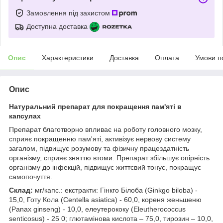
Замовлення під захистом
Доступна доставка
Опис
Характеристики
Доставка
Оплата
Умови п
Опис
Натуральний препарат для покращення пам'яті в
капсулах
Препарат благотворно впливає на роботу головного мозку,
сприяє покращенню пам'яті, активізує нервову систему
загалом, підвищує розумову та фізичну працездатність
організму, сприяє зняттю втоми. Препарат збільшує опірність
організму до інфекцій, підвищує життєвий тонус, покращує
самопочуття.
Склад:
мг/капс.: екстракти: Гінкго Білоба (Ginkgo biloba) -
15,0, Готу Кола (Centella asiatica) - 60,0, кореня женьшеню
(Panax ginseng) - 10,0, елеутерококу (Eleutherococcus
senticosus) - 25 0; глютамінова кислота – 75,0, тирозин – 10,0,