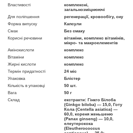
Властивості
комплексні,
загальнозміцнюючі
Для поліпшення
регенерації, кровообігу, сну
Форма випуску
Капсули
Смак
Без смаку
Корисні речовини
вітаміни, комплекс вітамінів,
мікро- та макроелементів
Амінокислоти
комплекс
Вітаміни
комплекс
Жирні кислоти
комплекс
Термін придатності
24 міс
Упаковка
Блістер
Кількість в упаковці
50 шт.
Вага
50 г
Склад
екстракти: Гінкго Білоба
(Ginkgo biloba) — 15,0, Готу
Кола (Centella asiatica) —
60,0, кореня женьшеню
(Panax ginseng) — 10,0,
елеутерокока
(Eleutherococcus
senticosus) — 25,0;