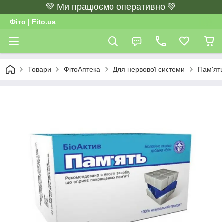
💚 Ми працюємо оперативно 💚
Фіто | Fito.ua
Товари
ФітоАптека
Для нервової системи
Пам'ять