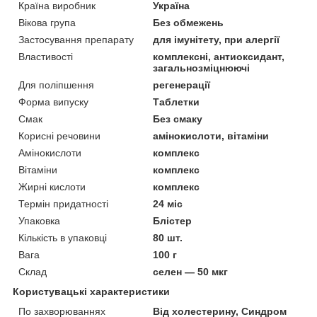
Країна виробник
Україна
Вікова група
Без обмежень
Застосування препарату
для імунітету, при алергії
Властивості
комплексні, антиоксидант,
загальнозміцнюючі
Для поліпшення
регенерації
Форма випуску
Таблетки
Смак
Без смаку
Корисні речовини
амінокислоти, вітаміни
Амінокислоти
комплекс
Вітаміни
комплекс
Жирні кислоти
комплекс
Термін придатності
24 міс
Упаковка
Блістер
Кількість в упаковці
80 шт.
Вага
100 г
Склад
селен — 50 мкг
Користувацькі характеристики
По захворюваннях
Від холестерину, Синдром