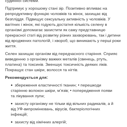
судинної системи.
Підтримує у хорошому стані зір. Позитивно впливає на
репродуктивну функцію чоловіків та жінок, захищає від
безпліддя. Підвищує сексуальну активність у чоловіків. У
вагітних і жінок, які годують достатня кількість селену в
організмі допомагає захистити як саму представницю
прекрасної статі від розвитку різних захворювань, так і дитини
від вроджених патологій, і хвороб, що виникають у перші роки
життя.
Селен захищає організм від передчасного старіння. Сприяє
виведенню з організму важких металів (свинець, ртуть,
платина) та токсинів. Зменшує токсичність деяких ліків.
Покращує стан шкіри, волосся та нігтів.
Рекомендується для:
збереження еластичності тканин; • перешкоди
старінню волокон шкіри, м'язів; • попередження появи
та лікування лупи;
захисту організму не тільки від вільних радикалів, а й
від УФ-випромінювань, вірусів, бактеріологічних
інфекцій;
захисту від хімічних алергій;