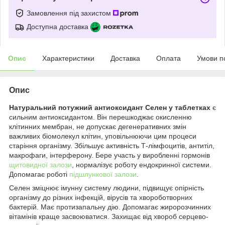
Замовлення під захистом
Доступна доставка
Опис
Характеристики
Доставка
Оплата
Умови п
Опис
Натуральний потужний антиоксидант Селен у таблетках
є
сильним антиоксидантом. Він перешкоджає окисленню
клітинних мембран, не допускає дегенеративних змін
важливих біомолекул клітин, уповільнюючи цим процеси
старіння організму. Збільшує активність Т-лімфоцитів, антитіл,
макрофаги, інтерферону. Бере участь у виробленні гормонів
щитовидної залози
, нормалізує роботу ендокринної системи.
Допомагає роботі
підшлункової залози
.
Селен зміцнює імунну систему людини, підвищує опірність
організму до різних інфекцій, вірусів та хвороботворних
бактерій. Має протизапальну дію. Допомагає жиророзчинних
вітамінів краще засвоюватися. Захищає від хвороб серцево-