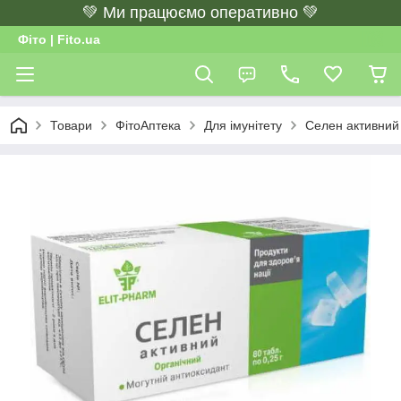
💚 Ми працюємо оперативно 💚
Фіто | Fito.ua
Товари
ФітоАптека
Для імунітету
Селен активний 