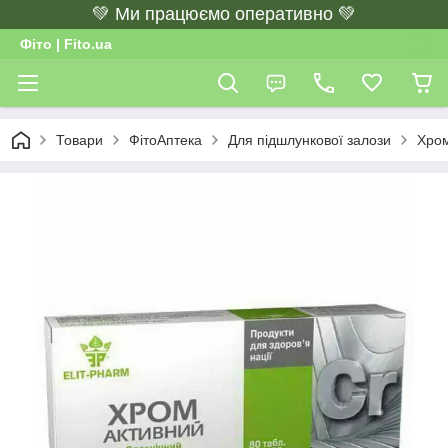
💚 Ми працюємо оперативно 💚
Фіто | Fito.ua
Товари
ФітоАптека
Для підшлункової залози
Хром