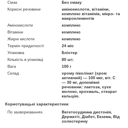
Смак
Без смаку
Корисні речовини
амінокислоти, вітаміни,
комплекс вітамінів, мікро- та
макроелементів
Амінокислоти
комплекс
Вітаміни
комплекс
Жирні кислоти
комплекс
Термін придатності
24 міс
Упаковка
Блістер
Кількість в упаковці
80 шт.
Вага
100 г
Склад
хрому піколінат (хром
активний) — 100 мкг, віт. С
— 30 мг, допоміжні
речовини: лактоза, сухе
молоко, крохмаль, стеарат
кальцію.
Користувацькі характеристики
По захворюваннях
Вегетосудинна дистонія,
Дерматіт, Діабет, Екзема, Від
холестерину