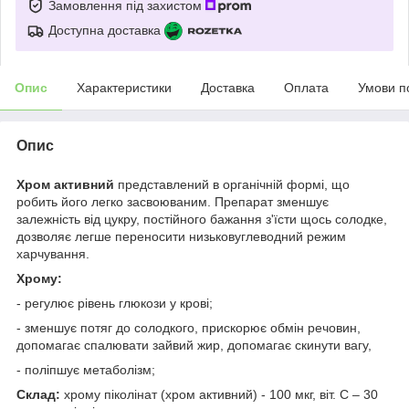
Замовлення під захистом
Доступна доставка
Опис
Характеристики
Доставка
Оплата
Умови п
Опис
Хром активний
представлений в органічній формі, що
робить його легко засвоюваним. Препарат зменшує
залежність від цукру, постійного бажання з'їсти щось солодке,
дозволяє легше переносити низьковуглеводний режим
харчування.
Хрому:
- регулює рівень глюкози у крові;
- зменшує потяг до солодкого, прискорює обмін речовин,
допомагає спалювати зайвий жир, допомагає скинути вагу,
- поліпшує метаболізм;
Склад:
хрому піколінат (хром активний) - 100 мкг, віт. С – 30