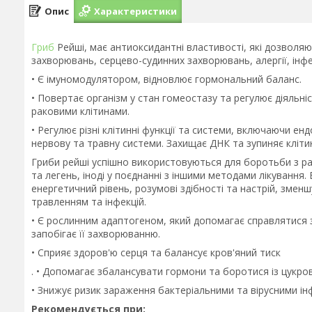
Опис
Характеристики
Гриб
Рейші, має антиоксидантні властивості, які дозволяют
захворювань, серцево-судинних захворювань, алергії, інфек
• Є імуномодулятором, відновлює гормональний баланс.
• Повертає організм у стан гомеостазу та регулює діяльн
раковими клітинами.
• Регулює різні клітинні функції та системи, включаючи ен
нервову та травну системи. Захищає ДНК та зупиняє клітин
Гриби рейші успішно використовуються для боротьби з ра
та легень, іноді у поєднанні з іншими методами лікуванн
енергетичний рівень, розумові здібності та настрій, змен
травленням та інфекцій.
• Є рослинним адаптогеном, який допомагає справлятися 
запобігає її захворюванню.
• Сприяє здоров'ю серця та балансує кров'яний тиск
. • Допомагає збалансувати гормони та боротися із цукро
• Знижує ризик зараження бактеріальними та вірусними ін
Рекомендується при: