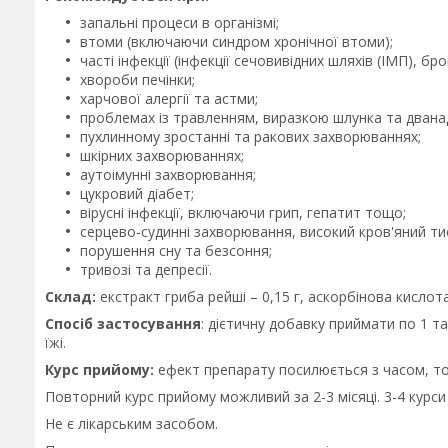
запальні процеси в організмі;
втоми (включаючи синдром хронічної втоми);
часті інфекції (інфекції сечовивідних шляхів (ІМП), бро
хвороби печінки;
харчової алергії та астми;
проблемах із травленням, виразкою шлунка та двана
пухлинному зростанні та ракових захворюваннях;
шкірних захворюваннях;
аутоімунні захворювання;
цукровий діабет;
вірусні інфекції, включаючи грип, гепатит тощо;
серцево-судинні захворювання, високий кров'яний тиск
порушення сну та безсоння;
тривозі та депресії.
Склад:
екстракт гриба рейші – 0,15 г, аскорбінова кислота (
Спосіб застосування
: дієтичну добавку приймати по 1 т
їжі.
Курс прийому:
ефект препарату посилюється з часом, то
Повторний курс прийому можливий за 2-3 місяці. 3-4 курси 
Не є лікарським засобом.