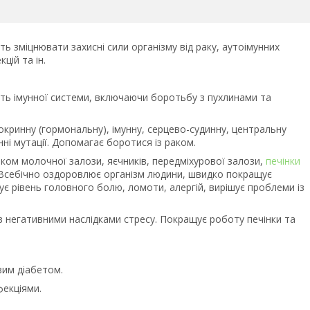
ь зміцнювати захисні сили організму від раку, аутоімунних
цій та ін.
ість імунної системи, включаючи боротьбу з пухлинами та
докринну (гормональну), імунну, серцево-судинну, центральну
ні мутації. Допомагає боротися із раком.
ком молочної залози, яєчників, передміхурової залози,
печінки
я. Всебічно оздоровлює організм людини, швидко покращує
шує рівень головного болю, ломоти, алергій, вирішує проблеми із
з негативними наслідками стресу. Покращує роботу печінки та
вим діабетом.
фекціями.