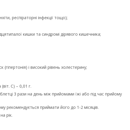
нхіти, респіраторні інфекції тощо);
дцятипалої кишки та синдромі дірявого кишечника;
 (гіпертонія) і високий рівень холестерину;
віт. С) – 0,01 г.
аблетці 3 рази на день між прийомами їжі або під час прийому
му рекомендується приймати його до 1-2 місяців.
на рік.