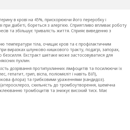
терину в крові на 45%, прискорюючи його переробку і
і при діабеті, бореться з алергією. Сприятливо впливає роботу
тресів та збільшує тривалість життя. Сприяє виведенню з
нню температури тіла, очищає кров та є профілактичним
при виразках шлунково-кишкового тракту, подагрі, запорах,
ого безсилля. Екстракт шиітаке може застосовуватися для
якісних пухлин.
ість дозрівання протипухлинних лімфоцитів та посилюючи їх
, гепатит, грип, віспа, поліомієліт і навіть ВІЛ),
окова флора) та грибковими ураженнями (кандидоз).
 (атеросклероз, схильність до тромбоутворення, ішемічна
 склеюванню тромбоцитів та знижує високий тиск. Має