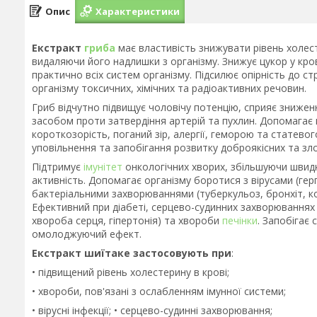
Опис
Характеристики
Екстракт
гриба
має властивість знижувати рівень холес
видаляючи його надлишки з організму. Знижує цукор у кров
практично всіх систем організму. Підсилює опірність до с
організму токсичних, хімічних та радіоактивних речовин.
Гриб відчутно підвищує чоловічу потенцію, сприяє зниже
засобом проти затвердіння артерій та пухлин. Допомагає 
короткозорість, поганий зір, алергії, геморою та статев
уповільнення та запобігання розвитку доброякісних та зло
Підтримує
імунітет
онкологічних хворих, збільшуючи швидк
активність. Допомагає організму боротися з вірусами (герпес
бактеріальними захворюваннями (туберкульоз, бронхіт, к
Ефективний при діабеті, серцево-судинних захворюваннях
хвороба серця, гіпертонія) та хвороби
печінки
. Запобігає
омолоджуючий ефект.
Екстракт шиїтаке застосовують при
:
• підвищений рівень холестерину в крові;
• хвороби, пов'язані з ослабленням імунної системи;
• вірусні інфекції; • серцево-судинні захворювання;