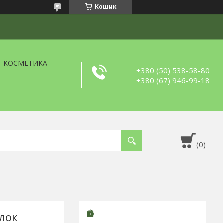
Кошик
КОСМЕТИКА
+380 (50) 538-58-80
+380 (67) 946-99-18
улок