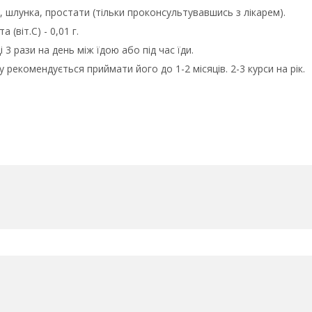
, шлунка, простати (тільки проконсультувавшись з лікарем).
 (віт.С) - 0,01 г.
 3 рази на день між їдою або під час їди.
рекомендується приймати його до 1-2 місяців. 2-3 курси на рік.