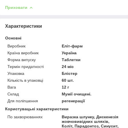
Приховати
Характеристики
Основні
Виробник
Еліт-фарм
Країна виробник
Україна
Форма випуску
Таблетки
Термін придатності
24 міс
Упаковка
Блістер
Кількість в упаковці
60 шт.
Вага
12 г
Склад
Мумії очищені.
Для поліпшення
регенерації
Користувацькі характеристики
По захворюваннях
Виразка шлунку, Дискенезія
жовчовивідних шляхів,
Коліт, Парадонтоз, Синусит,