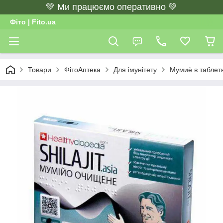
💚 Ми працюємо оперативно 💚
Фіто | Fito.ua
Товари
ФітоАптека
Для імунітету
Мумиё в таблетка