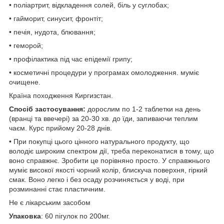
• поліартрит, відкладення солей, біль у суглобах;
• гайморит, синусит, фронтіт;
• печія, нудота, блювання;
• геморой;
• профілактика під час епідемії грипу;
• косметичні процедури у програмах омолодження. муміє
очищене.
Країна походження Киргизстан.
Спосіб застосування:
дорослим по 1-2 таблетки на день
(вранці та ввечері) за 20-30 хв. до їди, запиваючи теплим
чаєм. Курс прийому 20-28 днів.
• При покупці цього цінного натурального продукту, що
володіє широким спектром дії, треба переконатися в тому, що
воно справжнє. Зробити це порівняно просто. У справжнього
муміє високої якості чорний колір, блискуча поверхня, гіркий
смак. Воно легко і без осаду розчиняється у воді, при
розминанні стає пластичним.
Не є лікарським засобом
Упаковка
: 60 пігулок по 200мг.