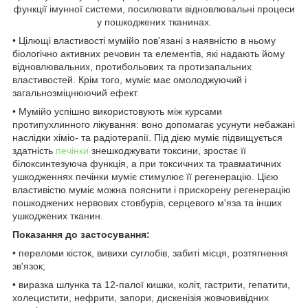
функції імунної системи, посилювати відновлювальні процеси
у пошкоджених тканинах.
• Цілющі властивості мумійо пов'язані з наявністю в ньому
біологічно активних речовин та елементів, які надають йому
відновлювальних, протибольових та протизапальних
властивостей. Крім того, муміє має омолоджуючий і
загальнозміцнюючий ефект.
• Мумійо успішно використовують між курсами
протипухлинного лікування: воно допомагає усунути небажані
наслідки хіміо- та радіотерапії. Під дією муміє підвищується
здатність
печінки
знешкоджувати токсини, зростає її
білоксинтезуюча функція, а при токсичних та травматичних
ушкодженнях печінки муміє стимулює її регенерацію. Цією
властивістю муміє можна пояснити і прискорену регенерацію
пошкоджених нервових стовбурів, серцевого м'яза та інших
ушкоджених тканин.
Показання до застосування:
• переломи кісток, вивихи суглобів, забиті місця, розтягнення
зв'язок;
• виразка шлунка та 12-палої кишки, коліт, гастрити, гепатити,
холецистити, нефрити, запори, дискенізія жовчовивідних