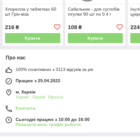
Хлорелла у таблетках 60
Сабельник - для суглобів
Інул
шт Грін-віза
пігулки 90 шт по 0.4 г
цукр
216
108
224
₴
₴
Купити
Купити
Про нас
100% позитивних з 3113 відгуків за рік
Працює з 25.04.2022
м. Харків
Харків , Харків, Україна
Контакти
Сьогодні працює з 10:00 до 16:00
Показати весь графік роботи