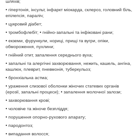
шляхів;
• гіпертонія, інсульт, інфаркт міокарда, склероз, головний біль,
епілепсія, параліч;
• цукровий діабет;
• тромбофлебіт; • гнійно-запальні та інфіковані рани;
• екземи, фурункули, нориці, прищі та вугри, опіки,
обмороження, пухлини;
• гнійний отит, запалення середнього вуха;
• запальні та алергічні захворювання, нежить, кашель, ангіна,
кашлюк, плеврит, пневмонія, туберкульоз;
• бронхіальна астма;
• ураження слизової оболонки жіночих статевих органів
(ерозії, запальні процеси); • запалення молочної залози;
• захворювання крові;
• чоловіче та жіноче безпліддя;
• порушення опорно-рухового апарату;
• пародонтоз;
• випадання волосся;