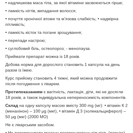
• надлишкова маса тіла, за якої вітаміни засвоюються гірше;
• ламкість нігтів, випадання волосся;
• почуття хронічної втоми та м'язова слабкість; • надмірна
пітливість;
• ламкість кісток та погане зрощування;
• перепади настрою;
• суглобовий біль, остеопороз; - менопауза.
Приймати препарат можна із 18 років.
Добова норма для дорослого становить 1 капсула на день
разом із їжею.
Курс прийому становить 4 тижні, який можна продовжити
після погодження з лікарем.
Протипоказанням
є вагітність, лактація, діти, які не досягли
18 років, а також індивідуальна непереносимість компонентів.
Склад
на одну капсулу масою вмісту 300 mg (мг): • вітамін К 2
(менахінон) – 100 μg (мкг), • вітамін Д 3 (холекальциферол) –
50 μg (мкг) (2000 МО)
Не є лікарським засобом.
• Не перевищувати вказану рекомендовану кількість (порцію)