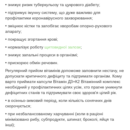
• знижує ризик туберкульозу та цукрового діабету;
• підтримує імунну систему, що дуже важливо для
профілактики коронавірусного захворювання;
• зміцнює кістки та запобігає хворобам опорно-рухового
апарату;
• покращує згортання крові;
• нормалізує роботу
щитовидної залози
;
• знижує запальні процеси в організмі;
• прискорює обмін речовин.
Регулярний прийом вітамінів допоможе заповнити нестачу, не
допускати критичного дефіциту та підтримати організм. Кому
варто приймати капсули Вітамін Д3+К2 Вітамінний комплекс
необхідний у профілактичних цілях усім, хто прагне уникнути
дефіцитних станів та підтримувати своє здоров'я цілий рік.
• в осінньо-зимовий період, коли кількість сонячних днів
скорочується;
• при незбалансованому харчуванні (коли в раціоні
мінімізовано рибу, субпродукти, шпинат, броколі, яйця та
інші);