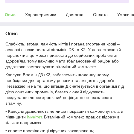
Опис
Характеристики
Доставка
Оплата
Умови п
Опис
Слабкість, втома, ламкість нігтів і погана згортання крові –
основні ознаки нестачі вітамінів D3 та K2. У довгостроковій
перспективі це може призвести до серйозних проблем зі
здоров'ям, тому важливо мати збалансований раціон або
додатково застосовувати вітамінний комплекс.
Капсули Вітамін Д3+К2, забезпечить щоденну норму
необхідних для організму речовин та зміцнять здоров'я.
Незважаючи на те, що вітамін Д синтезується в організмі під
дією сонячних променів, багато людей відчувають
нездужання через хронічний дефіцит цього важливого
вітаміну.
• Капсули дозволяють не лише покращити самопочуття, а й
підвищити
імунітет
. Вітамінний комплекс працює відразу в
кількох напрямках:
• сприяє профілактиці вірусних захворювань;