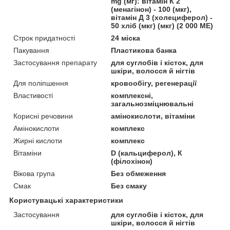
mg (мг): вітамін К 2
(менагінон) - 100 (мкг),
вітамін Д 3 (холециферол) -
50 хліб (мкг) (мкг) (2 000 МЕ)
Строк придатності
24 міска
Пакування
Пластикова банка
Застосування препарату
для суглобів і кісток, для
шкіри, волосся й нігтів
Для поліпшення
кровообігу, регенерації
Властивості
комплексні,
загальнозміцнювальні
Корисні речовини
амінокислоти, вітаміни
Амінокислоти
комплекс
Жирні кислоти
комплекс
Вітаміни
D (кальциферол), К
(філохінон)
Вікова група
Без обмеження
Смак
Без смаку
Користувацькі характеристики
Застосування
для суглобів і кісток, для
шкіри, волосся й нігтів