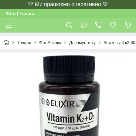
💚 Ми працюємо оперативно 💚
Фіто | Fito.ua
Товари
ФітоАптека
Для імунітету
Вітамін д3 к2 60