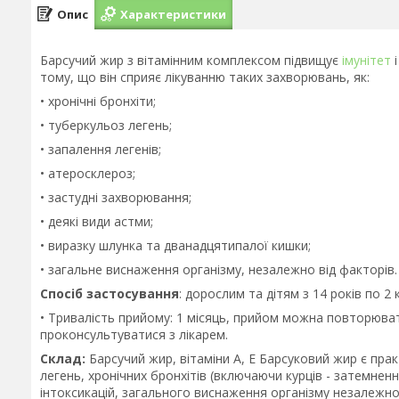
Опис
Характеристики
Барсучий жир з вітамінним комплексом підвищує
імунітет
і
тому, що він сприяє лікуванню таких захворювань, як:
• хронічні бронхіти;
• туберкульоз легень;
• запалення легенів;
• атеросклероз;
• застудні захворювання;
• деякі види астми;
• виразку шлунка та дванадцятипалої кишки;
• загальне виснаження організму, незалежно від факторів.
Спосіб застосування
: дорослим та дітям з 14 років по 2 к
• Тривалість прийому: 1 місяць, прийом можна повторюва
проконсультуватися з лікарем.
Склад:
Барсучий жир, вітаміни А, Е Барсуковий жир є пра
легень, хронічних бронхітів (включаючи курців - затемнен
інтоксикацій, загального виснаження організму незалежно в