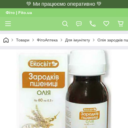
💚 Ми працюємо оперативно 💚
Фіто | Fito.ua
Товари
ФітоАптека
Для імунітету
Олія зародків п