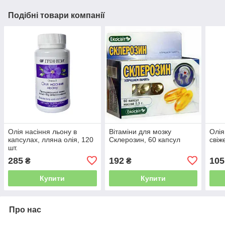
Подібні товари компанії
Олія насіння льону в
Вітаміни для мозку
Олія
капсулах, лляна олія, 120
Склерозин, 60 капсул
свіж
шт.
285
192
105
₴
₴
Купити
Купити
Про нас