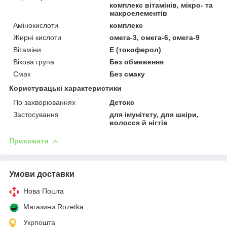
комплекс вітамінів, мікро- та
макроелементів
Амінокислоти
комплекс
Жирні кислоти
омега-3, омега-6, омега-9
Вітаміни
Е (токоферол)
Вікова група
Без обмеження
Смак
Без смаку
Користувацькі характеристики
По захворюваннях
Детокс
Застосування
для імунітету, для шкіри,
волосся й нігтів
Приховати
Умови доставки
Нова Пошта
Магазини Rozetka
Укрпошта