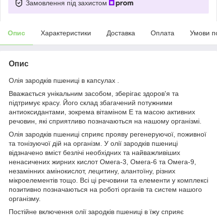
Замовлення під захистом
Опис
Характеристики
Доставка
Оплата
Умови п
Опис
Олія зародків пшениці в капсулах .
Вважається унікальним засобом, зберігає здоров'я та
підтримує красу. Його склад збагачений потужними
антиоксидантами, зокрема вітаміном Е та масою активних
речовин, які сприятливо позначаються на нашому організмі.
Олія зародків пшениці сприяє прояву регенеруючої, поживної
та тонізуючої дій на організм. У олії зародків пшениці
відзначено вміст безлічі необхідних та найважливіших
ненасичених жирних кислот Омега-3, Омега-6 та Омега-9,
незамінних амінокислот, лецитину, алантоїну, різних
мікроелементів тощо. Всі ці речовини та елементи у комплексі
позитивно позначаються на роботі органів та систем нашого
організму.
Постійне включення олії зародків пшениці в їжу сприяє