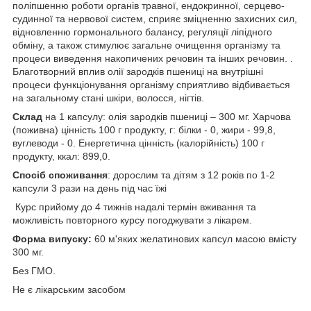
поліпшенню роботи органів травної, ендокринної, серцево-
судинної та нервової систем, сприяє зміцненню захисних сил,
відновленню гормонального балансу, регуляції ліпідного
обміну, а також стимулює загальне очищення організму та
процеси виведення накопичених речовин та інших речовин. .
Благотворний вплив олії зародків пшениці на внутрішні
процеси функціонування організму сприятливо відбивається
на загальному стані шкіри, волосся, нігтів.
Склад
на 1 капсулу: олія зародків пшениці – 300 мг. Харчова
(поживна) цінність 100 г продукту, г: білки - 0, жири - 99,8,
вуглеводи - 0. Енергетична цінність (калорійність) 100 г
продукту, ккал: 899,0.
Спосіб споживання
: дорослим та дітям з 12 років по 1-2
капсули 3 рази на день під час їжі
Курс прийому до 4 тижнів надалі термін вживання та
можливість повторного курсу погоджувати з лікарем.
Форма випуску:
60 м'яких желатинових капсул масою вмісту
300 мг.
Без ГМО.
Не є лікарським засобом