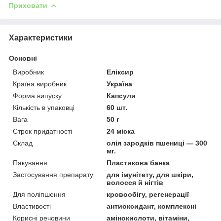
Приховати
Характеристики
Основні
Виробник
Еліксир
Країна виробник
Україна
Форма випуску
Капсули
Кількість в упаковці
60 шт.
Вага
50 г
Строк придатності
24 міска
Склад
олія зародків пшениці — 300
мг.
Пакування
Пластикова банка
Застосування препарату
для імунітету, для шкіри,
волосся й нігтів
Для поліпшення
кровообігу, регенерації
Властивості
антиоксидант, комплексні
Корисні речовини
амінокислоти, вітаміни,