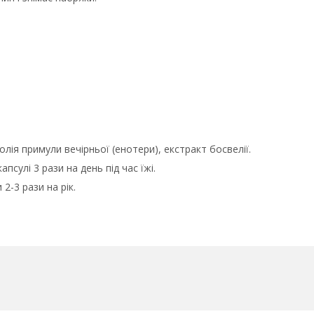
олія примули вечірньої (енотери), екстракт босвелії.
псулі 3 рази на день під час їжі.
2-3 рази на рік.