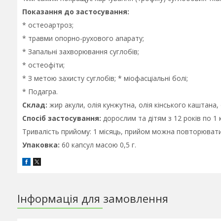
Показання до застосування:
* остеоартроз;
* травми опорно-рухового апарату;
* Запальні захворювання суглобів;
* остеофіти;
* З метою захисту суглобів; * міофасціальні болі;
* Подагра.
Склад:
жир акули, олія кунжутна, олія кінського каштана, 
Спосіб застосування:
дорослим та дітям з 12 років по 1 ка
Тривалість прийому: 1 місяць, прийом можна повторювати 
Упаковка:
60 капсул масою 0,5 г.
Інформація для замовлення