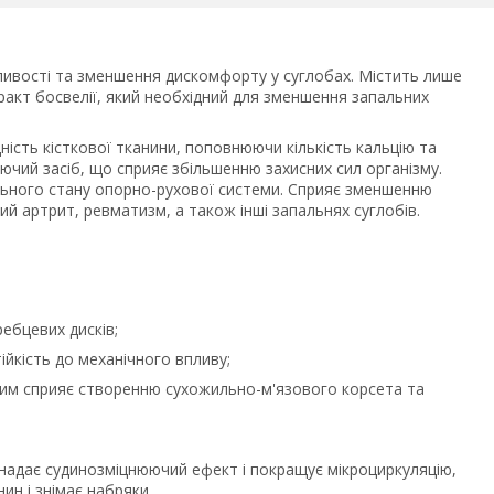
ливості та зменшення дискомфорту у суглобах. Містить лише
ракт босвелії, який необхідний для зменшення запальних
ність кісткової тканини, поповнюючи кількість кальцію та
ючий засіб, що сприяє збільшенню захисних сил організму.
ьного стану опорно-рухової системи. Сприяє зменшенню
ий артрит, ревматизм, а також інші запальнях суглобів.
ебцевих дисків;
тійкість до механічного впливу;
самим сприяє створенню сухожильно-м'язового корсета та
 надає судинозміцнюючий ефект і покращує мікроциркуляцію,
ин і знімає набряки.