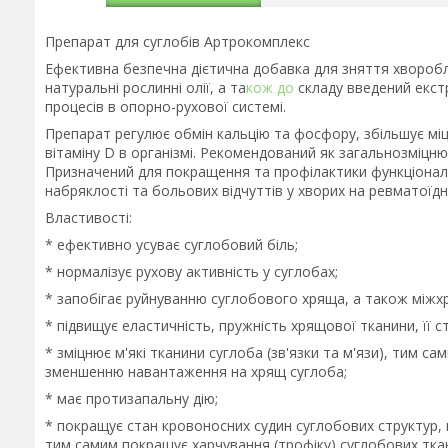
Препарат для суглобів Артрокомплекс
Ефективна безпечна дієтична добавка для зняття хвороб
натуральні рослинні олії, а та
кож до
складу введений екст
процесів в опорно-рухової системі.
Препарат регулює обмін кальцію та фосфору, збільшує міц
вітаміну D в організмі. Рекомендований як загальнозміцню
Призначений для покращення та профілактики функціонал
набряклості та больових відчуттів у хворих на ревматоїдн
Властивості:
* ефективно усуває суглобовий біль;
* нормалізує рухову активність у суглобах;
* запобігає руйнуванню суглобового хряща, а також міжхр
* підвищує еластичність, пружність хрящової тканини, її с
* зміцнює м'які тканини суглоба (зв'язки та м'язи), тим 
зменшенню навантаження на хрящ суглоба;
* має протизапальну дію;
* покращує стан кровоносних судин суглобових структур,
тим самим покращує харчування (трофіку) суглобових ткан