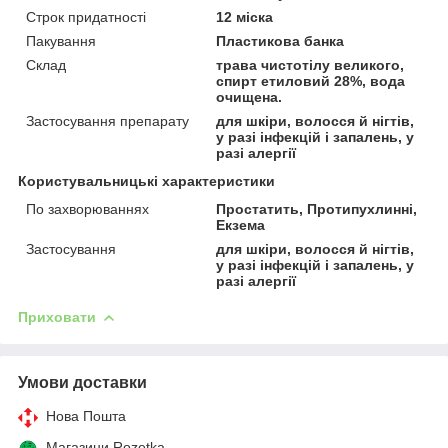
Строк придатності
12 міска
Пакування
Пластикова банка
Склад
трава чистотілу великого,
спирт етиловий 28%, вода
очищена.
Застосування препарату
для шкіри, волосся й нігтів,
у разі інфекцій і запалень, у
разі алергії
Користувальницькі характеристики
По захворюваннях
Простатить, Протипухлинні,
Екзема
Застосування
для шкіри, волосся й нігтів,
у разі інфекцій і запалень, у
разі алергії
Приховати
Умови доставки
Нова Пошта
Магазини Rozetka