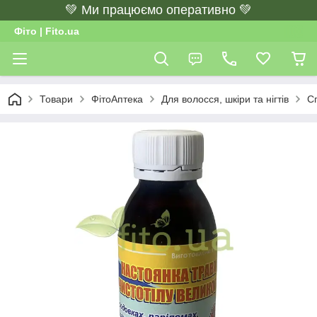
💚 Ми працюємо оперативно 💚
Фіто | Fito.ua
Товари
ФітоАптека
Для волосся, шкіри та нігтів
Сп