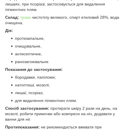
лишаях, при псоріазі, застосовується для видалення
пігментних плям.
Склад:
трава
чистотілу великого, спирт етиловий 28%, вода
очищена.
Дія:
протизапальне,
очищувальне,
антисептичне,
ранозагоювальне.
Показання до застосування:
бородавки, папіломи;
натоптиші, мозолі;
лишаї, псоріаз;
для видалення пігментних плям.
Спосіб застосування:
протирати шкіру 2 рази на день, на
мозолі; робити примочки або компреси на ніч, додавати у
ванни для ніг.
Протипоказання:
не рекомендується вживати при