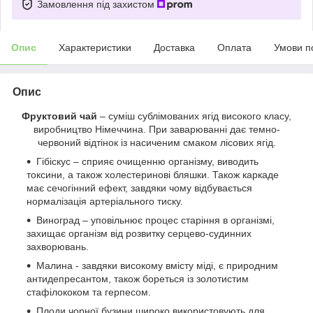
Замовлення під захистом
Опис
Характеристики
Доставка
Оплата
Умови п
Опис
Фруктовий чай
– суміш сублімованих ягід високого класу,
виробництво Німеччина. При заварюванні дає темно-
червоний відтінок із насиченим смаком лісових ягід.
Гібіскус – сприяє очищенню організму, виводить
токсини, а також холестеринові бляшки. Також каркаде
має сечогінний ефект, завдяки чому відбувається
нормалізація артеріального тиску.
Виноград – уповільнює процес старіння в організмі,
захищає організм від розвитку серцево-судинних
захворювань.
Малина - завдяки високому вмісту міді, є природним
антидепресантом, також бореться із золотистим
стафілококом та герпесом.
Плоди чорної бузини широко використовують для