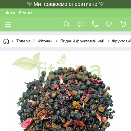
💚 Ми працюємо оперативно 💚
Фіто | Fito.ua
Товари
Фіточай
Ягідний фруктовий чай
Фруктовий 