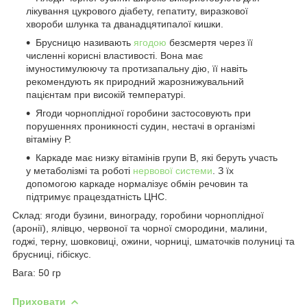
лікування цукрового діабету, гепатиту, виразкової
хвороби шлунка та дванадцятипалої кишки.
Брусницю називають
ягодою
безсмертя через її
численні корисні властивості. Вона має
імуностимулюючу та протизапальну дію, її навіть
рекомендують як природний жарознижувальний
пацієнтам при високій температурі.
Ягоди чорноплідної горобини застосовують при
порушеннях проникності судин, нестачі в організмі
вітаміну Р.
Каркаде має низку вітамінів групи В, які беруть участь
у метаболізмі та роботі
нервової системи
. З їх
допомогою каркаде нормалізує обмін речовин та
підтримує працездатність ЦНС.
Склад: ягоди бузини, винограду, горобини чорноплідної
(аронії), ялівцю, червоної та чорної смородини, малини,
годжі, терну, шовковиці, ожини, чорниці, шматочків полуниці та
брусниці, гібіскус.
Вага: 50 гр
Приховати