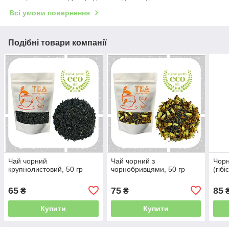
Всі умови повернення
Подібні товари компанії
Чай чорний
Чай чорний з
Чорн
крупнолистовий, 50 гр
чорнобривцями, 50 гр
(гібі
65
75
85
₴
₴
Купити
Купити