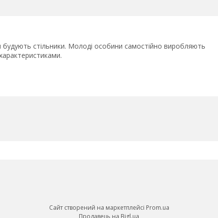
ли будують стільники. Молоді особини самостійно виробляють
 характеристиками.
Сайт створений на маркетплейсі
Prom.ua
Продавець на Bigl.ua