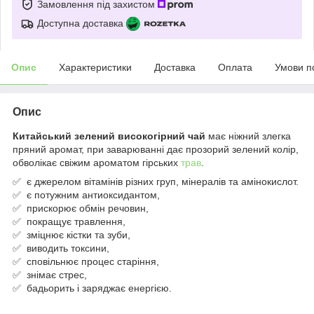
Замовлення під захистом
Доступна доставка
Опис
Характеристики
Доставка
Оплата
Умови п
Опис
Китайський зелений високогірний чай
має ніжний злегка
пряний аромат, при заварюванні дає прозорий зелений колір,
обволікає свіжим ароматом гірських
трав
.
✅ є джерелом вітамінів різних груп, мінералів та амінокислот.
✅ є потужним антиоксидантом,
✅ прискорює обмін речовин,
✅ покращує травлення,
✅ зміцнює кістки та зуби,
✅ виводить токсини,
✅ сповільнює процес старіння,
✅ знімає стрес,
✅ бадьорить і заряджає енергією.