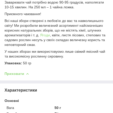
Заварювати чай потрібно водою 90-95 градусів, наполягати
10-15 хвилин. На 250 мл – 1 чайна ложка.
Приємного чаювання!
Всі наші збори створені з любов'ю до вас та навколишнього
світу! Ми розробили величезний асортимент найсмачніших
корисних натуральних зборів, що не містять хімії, штучних
ароматизаторів і т. д.
Ягоди
, квіти, листя лісових, степових та
садових рослин несуть у своїх складах величезну користь та
неповторний смак.
У наших зборах ми використовуємо лише свіжий якісний чай
та високоякісну рослинну сировину.
Упаковка:
50 гр
Приховати
Характеристики
Основні
Вага
50 г