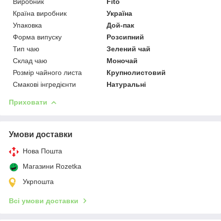
Виробник
Fito
Країна виробник
Україна
Упаковка
Дой-пак
Форма випуску
Розсипний
Тип чаю
Зелений чай
Склад чаю
Моночай
Розмір чайного листа
Крупнолистовий
Смакові інгредієнти
Натуральні
Приховати
Умови доставки
Нова Пошта
Магазини Rozetka
Укрпошта
Всі умови доставки