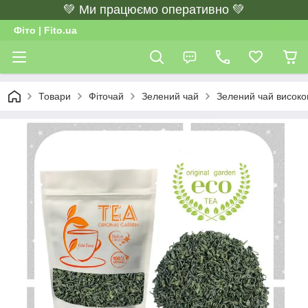
💚 Ми працюємо оперативно 💚
Фіто | Fito.ua
Товари
Фіточай
Зелений чай
Зелений чай високог