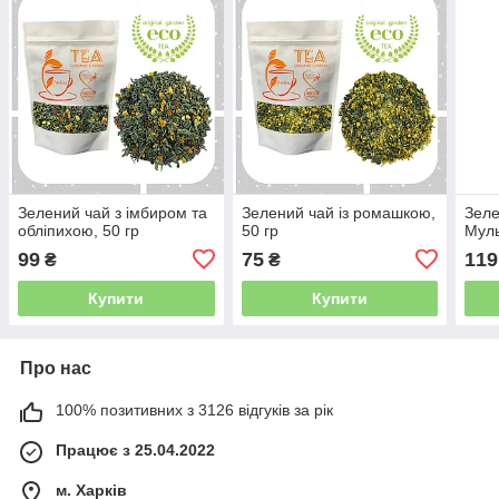
Зелений чай з імбиром та
Зелений чай із ромашкою,
Зеле
обліпихою, 50 гр
50 гр
Муль
99
75
119
₴
₴
Купити
Купити
Про нас
100% позитивних з 3126 відгуків за рік
Працює з 25.04.2022
м. Харків