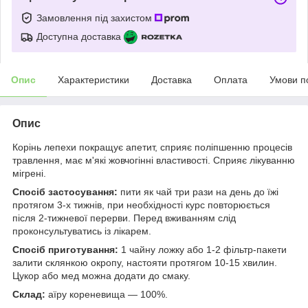
Замовлення під захистом
Доступна доставка
Опис
Характеристики
Доставка
Оплата
Умови п
Опис
Корінь лепехи покращує апетит, сприяє поліпшенню процесів
травлення, має м'які жовчогінні властивості. Сприяє лікуванню
мігрені.
Спосіб застосування:
пити як чай три рази на день до їжі
протягом 3-х тижнів, при необхідності курс повторюється
після 2-тижневої перерви. Перед вживанням слід
проконсультуватись із лікарем.
Спосіб приготування:
1 чайну ложку або 1-2 фільтр-пакети
залити склянкою окропу, настояти протягом 10-15 хвилин.
Цукор або мед можна додати до смаку.
Склад:
аїру кореневища — 100%.