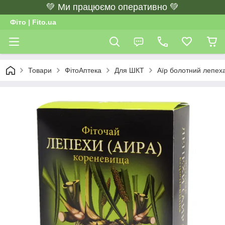
💚 Ми працюємо оперативно 💚
Фіто | Fito.ua
Товари
ФітоАптека
Для ШКТ
Аїр болотний лепеха