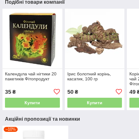
Подібні товари компанії
Календула чай нігтики 20
Ірис болотний корінь,
Корі
пакетиків Фітопродукт
касатик, 100 гр
чай 
Фіто
35
50
49
₴
₴
Купити
Купити
Акційні пропозиції та новинки
–10%