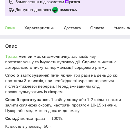
Замовлення під захистом
Доступна доставка
Опис
Характеристики
Доставка
Оплата
Умови п
Опис
Трава
меліси
має спазмолітичну, заспокійливу,
протизапальну та імуностимулюючу дії. Сприяє зниженню
артеріального тиску та нормалізації серцевого ритму.
Спосіб застосування:
пити як чай три рази на день до їжі
протягом 3-х тижнів, при необхідності курс повторюється
після 2-тижневої перерви. Перед вживанням слід
проконсультуватись із лікарем.
Спосіб приготування:
1 чайну ложку або 1-2 фільтр-пакети
залити склянкою окропу, настояти протягом 10-15 хвилин.
Цукор або мед можна додати до смаку.
Склад:
меліси трава — 100%.
Кількість в упаковці: 50 г.