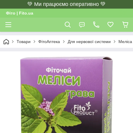
💚 Ми працюємо оперативно 💚
Фіто | Fito.ua
Товари
ФітоАптека
Для нервової системи
Меліса 