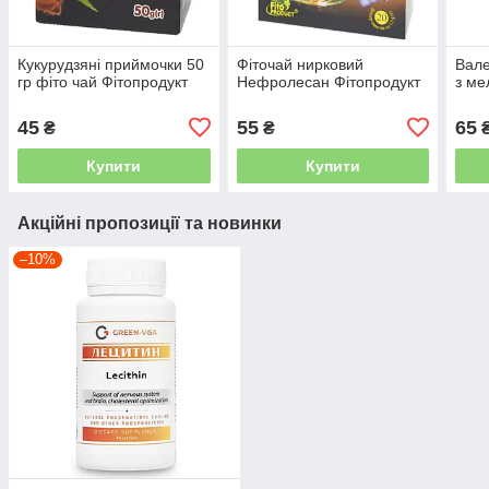
Кукурудзяні приймочки 50
Фіточай нирковий
Вале
гр фіто чай Фітопродукт
Нефролесан Фітопродукт
з ме
45
55
65
₴
₴
Купити
Купити
Акційні пропозиції та новинки
–10%