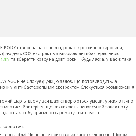
CE BODY створена на основі гідролатів рослинної сировини,
их флюїдних CO2-екстрактів з високою антибактеріальною
тику
та зберегти красу на довгі роки – будь ласка, у Вас є така
OW AGOR не блокує функцію залоз, що потовиводить, а
ктивним антибактеріальним екстрактам блокується розмноження
гомий шар. У цьому вся шарі створюються умови, у яких значно
звиватися бактеріям, що викликають неприємний запах поту.
ї надають засобу приємного аромату і виконують
а кровотечі.
 в організмі. Чи не несе прихованих загроз здоров'ю. Цілком