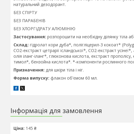
натуральний дезодорант.
БЕЗ СПІРТУ
БЕЗ ПАРАБЕНІВ
БЕЗ ХЛОРГІДРАТУ АЛЮМІНІЮ
Застосування:
розпорошити на необхідну ділянку тіла або 
Склад:
гідролат кори дуба*, полігліцерил-3 кокоат* (Poly
CO2-екстракт цетрарії ісландської*, СО2-екстракт усінеї*,
олія іланг-іланг*, глюконова кислота, екстракт прополісу, 
тимол*, бензойна кислота*. *-компоненти рослинного по
Призначення:
для шкіри тіла і ніг.
Форма випуску:
флакон об'ємом 60 мл.
Інформація для замовлення
Ціна:
145 ₴