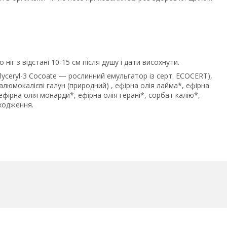
ніг з відстані 10-15 см після душу і дати висохнути.
glyceryl-3 Cocoate — рослинний емульгатор із серт. ECOCERT),
 алюмокалієві галун (природний) , ефірна олія лайма*, ефірна
ефірна олія монарди*, ефірна олія герані*, сорбат калію*,
ходження.