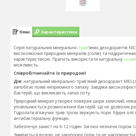
Опис
Характеристики
Серія натуральних мінерально-
трав
'яних дезодорантів NI
високоякісних природних мінералів (солів) та надкритичн
характеристикою. Прагніть використати натуральну
косме
можливість.
Співробітничайте із природою!
Дія:
натуральний мінерально-трав'яний дезодорант MELL
запобігає появі неприємного запаху. Завдяки високоефе
бактерій, що викликають запах поту.
Природний мінерал утворює поверхні шкіри захисний, нева
уповільнюється розмноження бактерій. Це не дозволяє ро
Гідролати в'яжучих трав трохи звужують пори. Ефірні олі
антибактеріальну функцію.
Забезпечує захист на 6-12 годин. Загоює незначні порізи т
Змивається водою, не закупорює пори та не накопичується