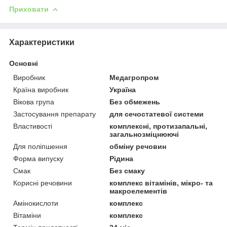
Приховати
Характеристики
Основні
Виробник
Медагропром
Країна виробник
Україна
Вікова група
Без обмежень
Застосування препарату
для сечостатевої системи
Властивості
комплексні, протизапальні,
загальнозміцнюючі
Для поліпшення
обміну речовин
Форма випуску
Рідина
Смак
Без смаку
Корисні речовини
комплекс вітамінів, мікро- та
макроелементів
Амінокислоти
комплекс
Вітаміни
комплекс