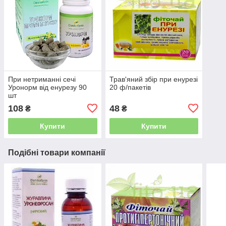
При нетриманні сечі
Трав'яний збір при енурезі
Уронорм від енурезу 90
20 ф/пакетів
шт
108
48
₴
₴
Купити
Купити
Подібні товари компанії