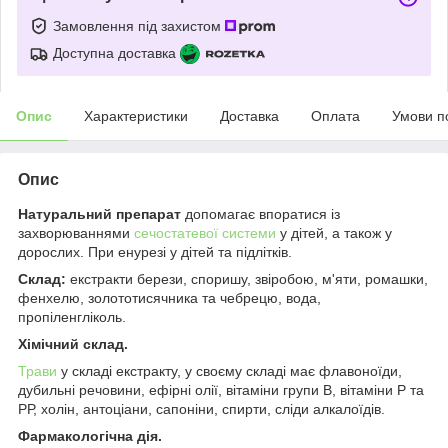
Замовлення під захистом
Доступна доставка
Опис
Характеристики
Доставка
Оплата
Умови п
Опис
Натуральний препарат
допомагає впоратися із
захворюваннями
сечостатевої системи
у дітей, а також у
дорослих. При енурезі у дітей та підлітків.
Склад:
екстракти берези, споришу, звіробою, м'яти, ромашки,
фенхелю, золототисячника та чебрецю, вода,
пропіленгліколь.
Хімічний склад.
Трави
у складі екстракту, у своєму складі має флавоноїди,
дубильні речовини, ефірні олії, вітаміни групи В, вітаміни Р та
РР, холін, антоціани, сапоніни, спирти, сліди алкалоїдів.
Фармакологічна дія.