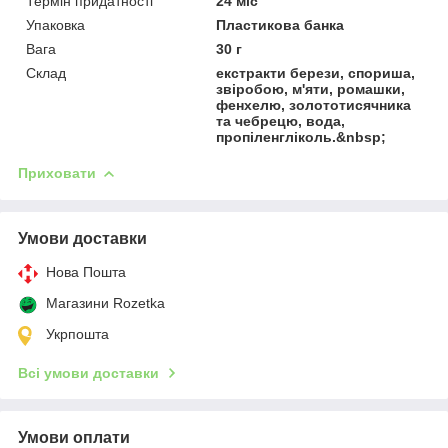
Термін придатності
24 міс
Упаковка
Пластикова банка
Вага
30 г
Склад
екстракти берези, спориша,
звіробою, м'яти, ромашки,
фенхелю, золототисячника
та чебрецю, вода,
пропіленгліколь.&nbsp;
Приховати
Умови доставки
Нова Пошта
Магазини Rozetka
Укрпошта
Всі умови доставки
Умови оплати