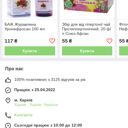
БАЖ Журавлина
Збір для від гіпертонії чай
Фіто
Уронефросан 100 мл
Протигіпертонічний, 20 ф/
Нефр
п Союз Афган
117
55
55
₴
₴
Купити
Купити
Про нас
100% позитивних з 3125 відгуків за рік
Працює з 25.04.2022
м. Харків
Харків , Харків, Україна
Контакти
Сьогодні працює з 10:00 до 12:00