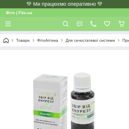
💚 Ми працюємо оперативно 💚
Фіто | Fito.ua
Товари
ФітоАптека
Для сечостатевої системи
При