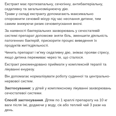
Екстракт має протизапальну, сечогінну, антибактеріальну,
седативну та загальнозміцнюючу дію.
Трави у складі екстракту допомагають максимально
спорожнити сечовий міхур під час неспання дитини, тим
самим знижуючи ризик сечовипускання вночі.
За наявності бактеріальних захворювань у сечостатевій
системі препарат допоможе зняти біль, зменшити діяльність
патогенних бактерій, прискорити процес виведення їх
продуктів життєдіяльності.
Чинить препарат і м'яку седативну дію, знімає прояви стресу,
якщо дитина переживає через те, що сталося.
Екстракт рекомендовано приймати у комплексній терапії та
лікуванні енурезу.
Він допомагає нормалізувати роботу судинної та центрально-
нервової систем.
Застосування:
у дітей у комплексному лікуванні захворювань
сечостатевої системи.
Спосіб застосування
. Дітям по 1 краплі препарату на 10 кг
ваги після їжі, додаючи у воду, сік або теплий чай 3 рази на
день.