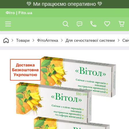
💚 Ми працюємо оперативно 💚
Фіто | Fito.ua
Товари
ФітоАптека
Для сечостатевої системи
Сві