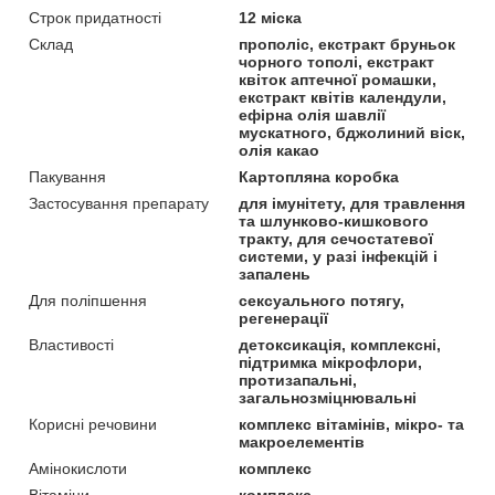
Строк придатності
12 міска
Склад
прополіс, екстракт бруньок
чорного тополі, екстракт
квіток аптечної ромашки,
екстракт квітів календули,
ефірна олія шавлії
мускатного, бджолиний віск,
олія какао
Пакування
Картопляна коробка
Застосування препарату
для імунітету, для травлення
та шлунково-кишкового
тракту, для сечостатевої
системи, у разі інфекцій і
запалень
Для поліпшення
сексуального потягу,
регенерації
Властивості
детоксикація, комплексні,
підтримка мікрофлори,
протизапальні,
загальнозміцнювальні
Корисні речовини
комплекс вітамінів, мікро- та
макроелементів
Амінокислоти
комплекс
Вітаміни
комплекс