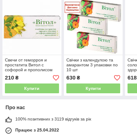
Свечи от геморроя и
Свічки з календулою та
Свіч
простатита Витол с
амарантом 3 упаковки по
соло
софорой и прополисом
10 шт
здор
Грин виза
шт
210
630
618
₴
₴
Купити
Купити
Про нас
100% позитивних з 3119 відгуків за рік
Працює з 25.04.2022