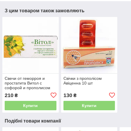
З цим товаром також замовляють
Свечи от геморроя и
Свічки з прополісом
простатита Витол с
Авіценна 10 шт
софорой и прополисом
Грин виза
210
130
₴
₴
Купити
Купити
Подібні товари компанії