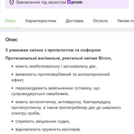
Замовлення під захистом
Опис
Характеристики
Доставка
Оплата
Умови п
Опис
3 упаковки свічок з прополотом та софорою
Протизапальні вагінальні, ректальні свічки Вітол,
мають знеболювальну і загоювальну дію,
виявляють протисвербіжний та антиалергенний
ефект,
перешкоджають вивільненню гістаміну, що
супроводжується свербежем,
мають антисептичну, антивірусну, бактерицидну,
протипухлинну, а також протигрибкову дію до широкого
спектру грибів,
сприяють зміцненню судин,
відновлюють пружність капілярів,