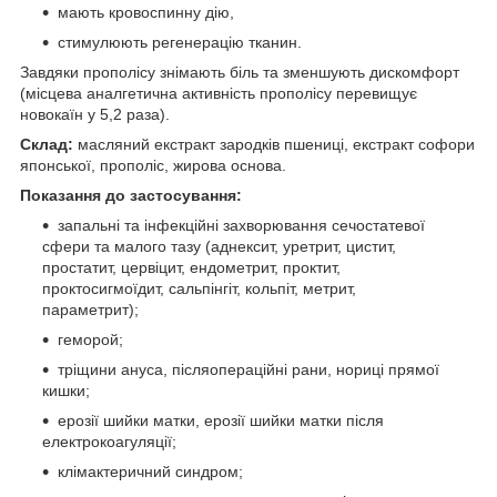
мають кровоспинну дію,
стимулюють регенерацію тканин.
Завдяки прополісу знімають біль та зменшують дискомфорт
(місцева аналгетична активність прополісу перевищує
новокаїн у 5,2 раза).
Склад:
масляний екстракт зародків пшениці, екстракт софори
японської, прополіс, жирова основа.
Показання до застосування:
запальні та інфекційні захворювання сечостатевої
сфери та малого тазу (аднексит, уретрит, цистит,
простатит, цервіцит, ендометрит, проктит,
проктосигмоїдит, сальпінгіт, кольпіт, метрит,
параметрит);
геморой;
тріщини ануса, післяопераційні рани, нориці прямої
кишки;
ерозії шийки матки, ерозії шийки матки після
електрокоагуляції;
клімактеричний синдром;