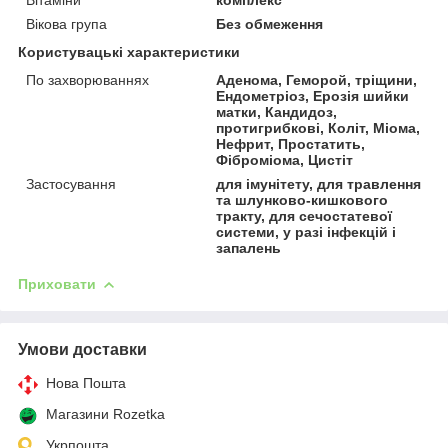
Вікова група
Без обмеження
Користувацькі характеристики
По захворюваннях
Аденома, Геморой, тріщини,
Ендометріоз, Ерозія шийки
матки, Кандидоз,
протигрибкові, Коліт, Міома,
Нефрит, Простатить,
Фіброміома, Цистіт
Застосування
для імунітету, для травлення
та шлунково-кишкового
тракту, для сечостатевої
системи, у разі інфекцій і
запалень
Приховати
Умови доставки
Нова Пошта
Магазини Rozetka
Укрпошта