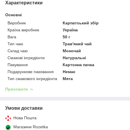
Характеристики
Основні
Виробник
Карпатський збір
Країна виробник
Україна
Вага
50 г
Тип чаю
Трав'яний чай
Склад чаю
Моночай
Смакові інгредієнти
Натуральні
Пакування
Картонна пачка
Подарункове паковання
Немає
Тип смакового інгредієнта
Мята
Приховати
Умови доставки
Нова Пошта
Магазини Rozetka