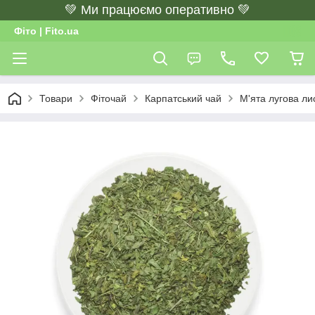
💚 Ми працюємо оперативно 💚
Фіто | Fito.ua
Товари
Фіточай
Карпатський чай
М'ята лугова ли