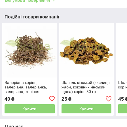
Всі умови повернення
Подібні товари компанії
Валеріана корінь,
Щавель кінський (кислиця
Шол
валеріана, валеріанка,
жаби, коковник кінський,
корі
валеріана, коріння
щава) корінь 50 гр.
валеріани, 50 гр.
40
25
45
₴
₴
Купити
Купити
Про нас