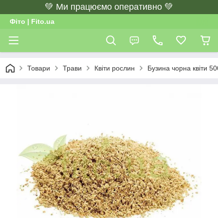
💚 Ми працюємо оперативно 💚
Фіто | Fito.ua
Товари
Трави
Квіти рослин
Бузина чорна квіти 50