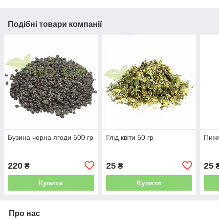
Подібні товари компанії
Бузина чорна ягоди 500 гр
Глід квіти 50 гр
Пижм
220
25
25
₴
₴
Купити
Купити
Про нас