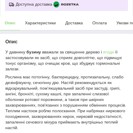
Доступна доставка
Опис
Характеристики
Доставка
Оплата
Умови п
Опис
У
давнину
бузину
вважали за священне дерево і
ягоди
її
застосовували як засіб, що сприяє довголіттю, що підвищує
тонус організму, що очищає кров, що збуджує гормональні
залози.
Рослина має потогінну, бактерицидну, протизапальну, слабо
дезінфікуючу, сечогінну дію. Настій рекомендується як
відхаркувальний, пом'якшувальний засіб при застуді, грипі,
ангіні, бронхіті, сухому кашлі, при запаленні слизової
оболонки ротової порожнини, а також при шкірних
захворюваннях, пов'язаних з порушенням обмінних процесів.
Теплим настоєм роблю полоскання. При набряках ниркового
походження, захворюваннях нирок, нирковій недостатності,
запаленні сечового міхура приймають внутрішньо теплий
настій.