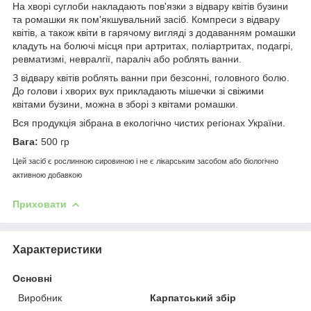
На хворі суглоби накладають пов'язки з відвару квітів бузини
та ромашки як пом'якшувальний засіб. Компреси з відвару
квітів, а також квіти в гарячому вигляді з додаванням ромашки
кладуть на болючі місця при артритах, поліартритах, подагрі,
ревматизмі, невралгії, параліч або роблять ванни.
З відвару квітів роблять ванни при безсонні, головного болю.
До голови і хворих вух прикладають мішечки зі свіжими
квітами бузини, можна в зборі з квітами ромашки.
Вся продукція зібрана в екологічно чистих регіонах України.
Вага:
500 гр
Цей засіб є рослинною сировиною і не є лікарським засобом або біологічно
активною добавкою
Приховати
Характеристики
Основні
Виробник
Карпатський збір