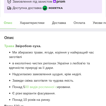
Замовлення під захистом
Доступна доставка
Опис
Характеристики
Доставка
Оплата
Умови п
Опис
Трава
Звіробою суха.
Ми збираємо трави, ягоди, коріння у найкращий час
заготівлі
в екологічно чистих регіонах України з любов'ю та
вдячністю природі за її дари.
Надсилаємо замовлення щодня, крім неділі.
Завжди свіжа заготівля та чудова якість.
Понад 5
00 видів рослинної с
ировини.
Є різні варіанти фасування.
Понад 10 років на ринку.
Вага:
500 гр