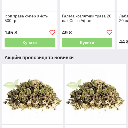
Ісоп трава супер якість
Галега козлятник трава 20
Лаба
500 гр.
пак Союз Афган
20 п
145
49
₴
₴
44
Купити
Купити
Акційні пропозиції та новинки