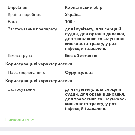
Виробник
Карпатський збір
Країна виробник
Україна
Вага
100 г
Застосування препарату
для імунітету, для серця й
судин, для органів дихання,
для травлення та шлунково-
кишкового тракту, у разі
інфекцій і запалень
Вікова група
Без обмеження
Користувацькi характеристики
По захворюваннях
Фурункульоз
Користувацькі характеристики
Застосування
для імунітету, для серця й
судин, для органів дихання,
для травлення та шлунково-
кишкового тракту, у разі
інфекцій і запалень
Приховати