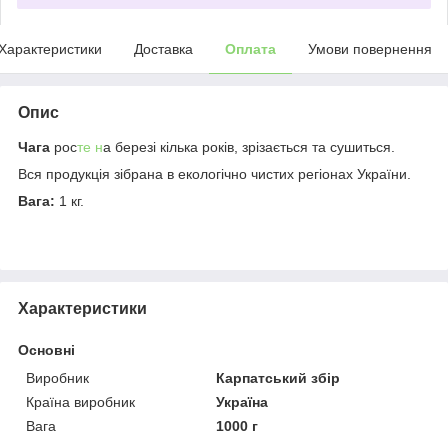
Характеристики
Доставка
Оплата
Умови повернення
Опис
Чага
рос
те н
а березі кілька років, зрізається та сушиться.
Вся продукція зібрана в екологічно чистих регіонах України.
Вага:
1 кг.
Характеристики
Основні
Виробник
Карпатський збір
Країна виробник
Україна
Вага
1000 г