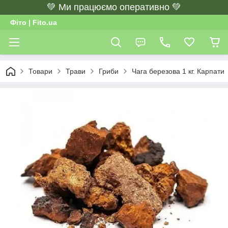
💚 Ми працюємо оперативно 💚
Фіто | Fito.ua
Товари
Трави
Гриби
Чага березова 1 кг. Карпати