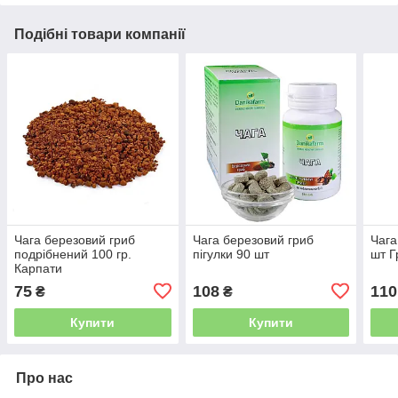
Подібні товари компанії
Чага березовий гриб
Чага березовий гриб
Чага
подрібнений 100 гр.
пігулки 90 шт
шт Г
Карпати
75
108
110
₴
₴
Купити
Купити
Про нас