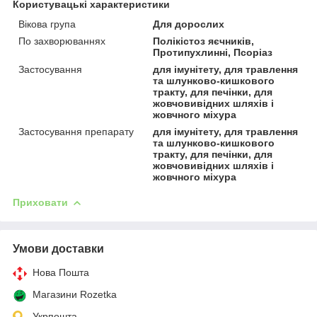
Користувацькі характеристики
Вікова група
Для дорослих
По захворюваннях
Полікістоз яєчників,
Протипухлинні, Псоріаз
Застосування
для імунітету, для травлення
та шлунково-кишкового
тракту, для печінки, для
жовчовивідних шляхів і
жовчного міхура
Застосування препарату
для імунітету, для травлення
та шлунково-кишкового
тракту, для печінки, для
жовчовивідних шляхів і
жовчного міхура
Приховати
Умови доставки
Нова Пошта
Магазини Rozetka
Укрпошта