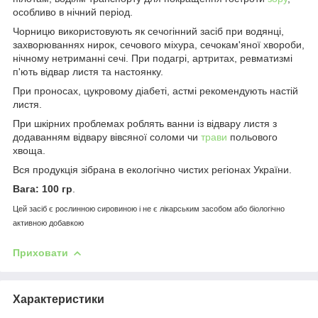
особливо в нічний період.
Чорницю використовують як сечогінний засіб при водянці,
захворюваннях нирок, сечового міхура, сечокам'яної хвороби,
нічному нетриманні сечі. При подагрі, артритах, ревматизмі
п'ють відвар листя та настоянку.
При проносах, цукровому діабеті, астмі рекомендують настій
листя.
При шкірних проблемах роблять ванни із відвару листя з
додаванням відвару вівсяної соломи чи
трави
польового
хвоща.
Вся продукція зібрана в екологічно чистих регіонах України.
Вага: 100 гр
.
Цей засіб є рослинною сировиною і не є лікарським засобом або біологічно
активною добавкою
Приховати
Характеристики