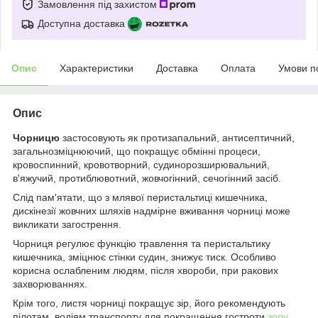
Замовлення під захистом
Доступна доставка
Опис
Характеристики
Доставка
Оплата
Умови п
Опис
Чорницю
застосовують як протизапальний, антисептичний,
загальнозміцнюючий, що покращує обмінні процеси,
кровоспинний, кровотворний, судинорозширювальний,
в'яжучий, протиблювотний, жовчогінний, сечогінний засіб.
Слід пам'ятати, що з млявої перистальтиці кишечника,
дискінезії жовчних шляхів надмірне вживання чорниці може
викликати загострення.
Чорниця регулює функцію травлення та перистальтику
кишечника, зміцнює стінки судин, знижує тиск. Особливо
корисна ослабленим людям, після хвороби, при ракових
захворюваннях.
Крім того, листя чорниці покращує зір, його рекомендують
пілотам, водіям транспорту для покращення гостроти
зору
,