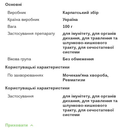
Основні
Виробник
Карпатський збір
Країна виробник
Україна
Вага
100 г
Застосування препарату
для імунітету, для органів
дихання, для травлення та
шлунково-кишкового
тракту, для сечостатевої
системи
Вікова група
Без обмеження
Користувацькi характеристики
По захворюваннях
Мочекам'яна хвороба,
Ревматизм
Користувацькі характеристики
Застосування
для імунітету, для органів
дихання, для травлення та
шлунково-кишкового
тракту, для сечостатевої
системи
Приховати