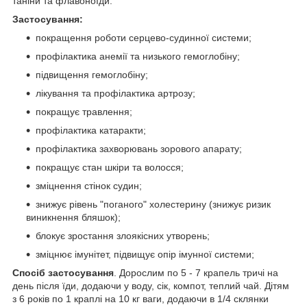
таніни та флавоноїди.
Застосування:
покращення роботи серцево-судинної системи;
профілактика анемії та низького гемоглобіну;
підвищення гемоглобіну;
лікування та профілактика артрозу;
покращує травлення;
профілактика катаракти;
профілактика захворювань зорового апарату;
покращує стан шкіри та волосся;
зміцнення стінок судин;
знижує рівень "поганого" холестерину (знижує ризик
виникнення бляшок);
блокує зростання злоякісних утворень;
зміцнює імунітет, підвищує опір імунної системи;
Спосіб застосування
. Дорослим по 5 - 7 крапель тричі на
день після їди, додаючи у воду, сік, компот, теплий чай. Дітям
з 6 років по 1 краплі на 10 кг ваги, додаючи в 1/4 склянки