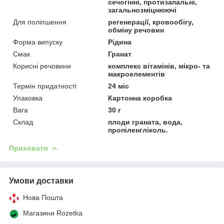
сечогінні, протизапальні,
загальнозміцнюючі
Для поліпшення
регенерації, кровообігу,
обміну речовин
Форма випуску
Рідина
Смак
Гранат
Корисні речовини
комплекс вітамінів, мікро- та
макроелементів
Термін придатності
24 міс
Упаковка
Картонна коробка
Вага
30 г
Склад
плоди граната, вода,
пропіленгліколь.
Приховати
Умови доставки
Нова Пошта
Магазини Rozetka