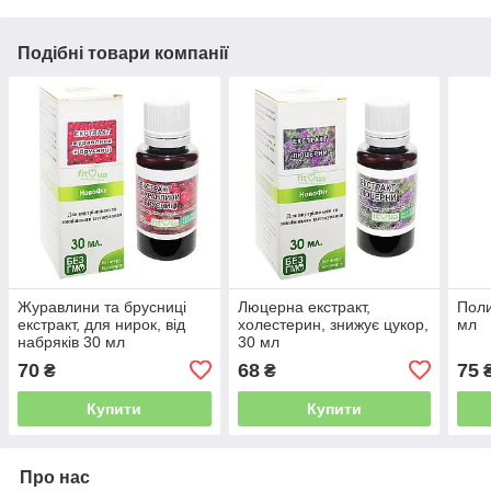
Подібні товари компанії
Журавлини та брусниці
Люцерна екстракт,
Поли
екстракт, для нирок, від
холестерин, знижує цукор,
мл
набряків 30 мл
30 мл
70
68
75
₴
₴
Купити
Купити
Про нас