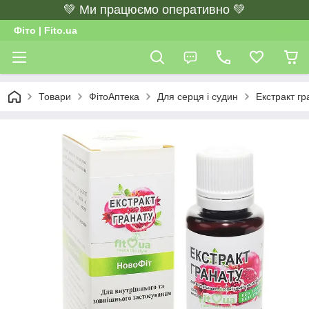
💚 Ми працюємо оперативно 💚
Фіто | Fito.ua
Товари
ФітоАптека
Для серця і судин
Екстракт гр