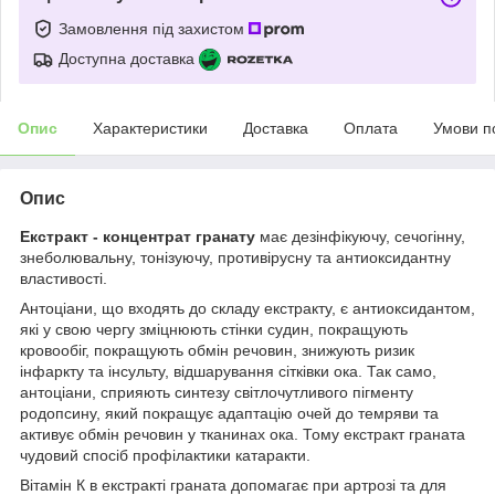
Замовлення під захистом
Доступна доставка
Опис
Характеристики
Доставка
Оплата
Умови п
Опис
Екстракт - концентрат гранату
має дезінфікуючу, сечогінну,
знеболювальну, тонізуючу, противірусну та антиоксидантну
властивості.
Антоціани, що входять до складу екстракту, є антиоксидантом,
які у свою чергу зміцнюють стінки судин, покращують
кровообіг, покращують обмін речовин, знижують ризик
інфаркту та інсульту, відшарування сітківки ока. Так само,
антоціани, сприяють синтезу світлочутливого пігменту
родопсину, який покращує адаптацію очей до темряви та
активує обмін речовин у тканинах ока. Тому екстракт граната
чудовий спосіб профілактики катаракти.
Вітамін К в екстракті граната допомагає при артрозі та для