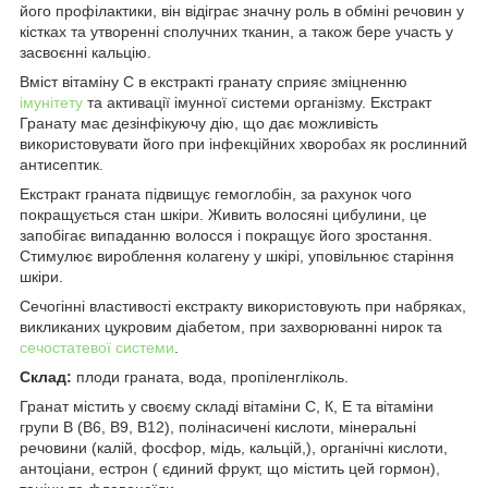
його профілактики, він відіграє значну роль в обміні речовин у
кістках та утворенні сполучних тканин, а також бере участь у
засвоєнні кальцію.
Вміст вітаміну С в екстракті гранату сприяє зміцненню
імунітету
та активації імунної системи організму. Екстракт
Гранату має дезінфікуючу дію, що дає можливість
використовувати його при інфекційних хворобах як рослинний
антисептик.
Екстракт граната підвищує гемоглобін, за рахунок чого
покращується стан шкіри. Живить волосяні цибулини, це
запобігає випаданню волосся і покращує його зростання.
Стимулює вироблення колагену у шкірі, уповільнює старіння
шкіри.
Сечогінні властивості екстракту використовують при набряках,
викликаних цукровим діабетом, при захворюванні нирок та
сечостатевої системи
.
Склад:
плоди граната, вода, пропіленгліколь.
Гранат містить у своєму складі вітаміни С, К, Е та вітаміни
групи В (В6, В9, В12), полінасичені кислоти, мінеральні
речовини (калій, фосфор, мідь, кальцій,), органічні кислоти,
антоціани, естрон ( єдиний фрукт, що містить цей гормон),