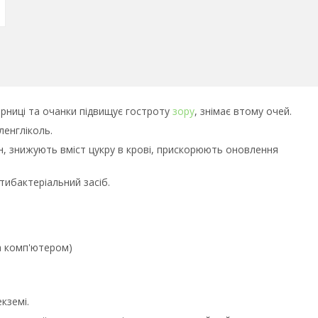
орниці та очанки підвищує гостроту
зору
, знімає втому очей.
ленгліколь.
н, знижують вміст цукру в крові, прискорюють оновлення
тибактеріальний засіб.
а комп'ютером)
кземі.