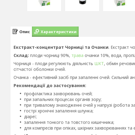
Опис
Характеристики
Екстракт-концентрат Чорниці та Очанки
. Екстракт ч
Склад:
плоди чорниці 90%,
трава
очанки 10%, вода, пропі
Чорниця - плоди регулюють діяльність
ШКТ
, обмін речови
сітчастої оболонки очей.
Очанка - ефективний засіб при запаленні очей. Сильний ан
Рекомендації до застосування:
профілактика захворювань очей;
при запальних процесах органів зору;
при тривалому знаходженні очей у напрузі (робота з
гострі хронічні запалення шлунка;
діареї;
запалення тонкого та товстого кишечника;
для компресів при опіках, шкірних захворюваннях та е