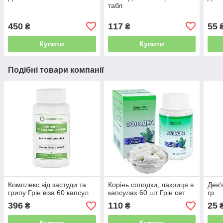
табл
450
117
55
₴
₴
Купити
Купити
Подібні товари компанії
Комплекс від застуди та
Корінь солодки, лакриця в
Дев'
грипу Грін віза 60 капсул
капсулах 60 шт Грін сет
гр
396
110
25
₴
₴