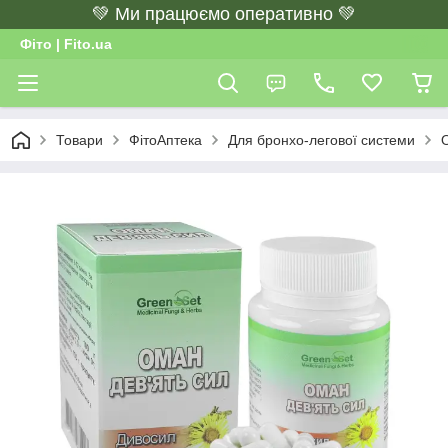
💚 Ми працюємо оперативно 💚
Фіто | Fito.ua
Товари
ФітоАптека
Для бронхо-легової системи
О