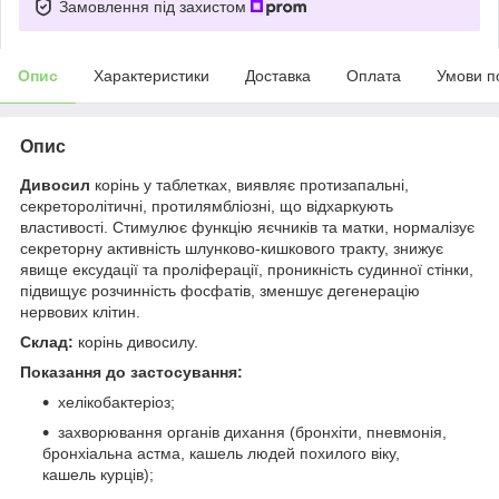
Замовлення під захистом
Опис
Характеристики
Доставка
Оплата
Умови п
Опис
Дивосил
корінь у таблетках, виявляє протизапальні,
секреторолітичні, протилямбліозні, що відхаркують
властивості. Стимулює функцію яєчників та матки, нормалізує
секреторну активність шлунково-кишкового тракту, знижує
явище ексудації та проліферації, проникність судинної стінки,
підвищує розчинність фосфатів, зменшує дегенерацію
нервових клітин.
Склад:
корінь дивосилу.
Показання до застосування:
хелікобактеріоз;
захворювання органів дихання (бронхіти, пневмонія,
бронхіальна астма, кашель людей похилого віку,
кашель курців);