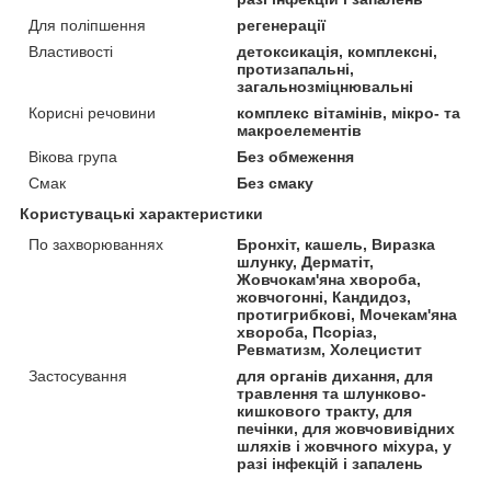
Для поліпшення
регенерації
Властивості
детоксикація, комплексні,
протизапальні,
загальнозміцнювальні
Корисні речовини
комплекс вітамінів, мікро- та
макроелементів
Вікова група
Без обмеження
Смак
Без смаку
Користувацькі характеристики
По захворюваннях
Бронхіт, кашель, Виразка
шлунку, Дерматіт,
Жовчокам'яна хвороба,
жовчогонні, Кандидоз,
протигрибкові, Мочекам'яна
хвороба, Псоріаз,
Ревматизм, Холецистит
Застосування
для органів дихання, для
травлення та шлунково-
кишкового тракту, для
печінки, для жовчовивідних
шляхів і жовчного міхура, у
разі інфекцій і запалень