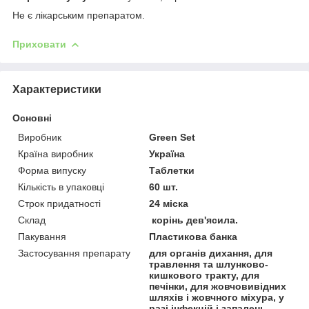
Не є лікарським препаратом.
Приховати
Характеристики
Основні
Виробник
Green Set
Країна виробник
Україна
Форма випуску
Таблетки
Кількість в упаковці
60 шт.
Строк придатності
24 міска
Склад
корінь дев'ясила.
Пакування
Пластикова банка
Застосування препарату
для органів дихання, для
травлення та шлунково-
кишкового тракту, для
печінки, для жовчовивідних
шляхів і жовчного міхура, у
разі інфекцій і запалень