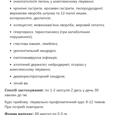
онкопатологія легень у комплексному лікуванні;
хронічні гастрити, ерозивні гастрити, пилородуоденіт,
виразкова хвороба шлунка та 12-палої кишки,
ентероколіти, диспепсія;
холецистит, жовчнокам'яна хвороба, жировий гепатоз;
гіпертиреоз; тиреотоксикоз (при катаболічних
порушеннях);
глистова інвазія, лямбліоз;
урогенітальний кандидоз;
папіломавірусна інфекція;
атопічний дерматит, нейродерміт, псоріаз у
комплексному лікуванні;
дермореспіраторний синдром;
літній вік.
Спосіб застосування:
по 1-2 капсули 2 десь у день 30
хвилин до їжі.
Курс прийому: лікувально-профілактичний курс 8-12 тижнів.
При потребі повторити.
Форма випуску:
60 капсул по 0,3 гр.