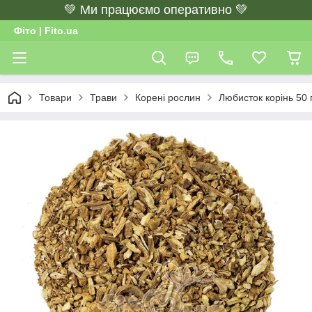
💚 Ми працюємо оперативно 💚
Фіто | Fito.ua
Товари
Трави
Корені рослин
Любисток корінь 50 