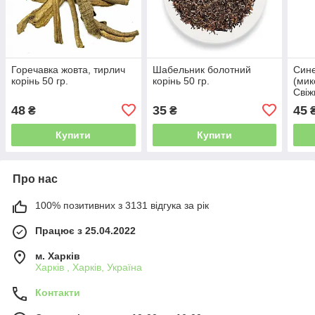
Горечавка жовта, тирлич
Шабельник болотний
Сине
корінь 50 гр.
корінь 50 гр.
(мик
Свіж
48
35
45
₴
₴
Купити
Купити
Про нас
100% позитивних з 3131 відгука за рік
Працює з 25.04.2022
м. Харків
Харків , Харків, Україна
Контакти