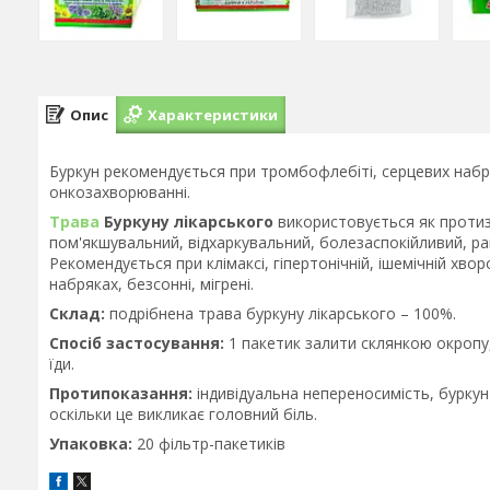
Опис
Характеристики
Буркун рекомендується при тромбофлебіті, серцевих набря
онкозахворюванні.
Трава
Буркуну лікарського
використовується як протиза
пом'якшувальний, відхаркувальний, болезаспокійливий, р
Рекомендується при клімаксі, гіпертонічній, ішемічній хвор
набряках, безсонні, мігрені.
Склад:
подрібнена трава буркуну лікарського – 100%.
Спосіб застосування:
1 пакетик залити склянкою окропу, 
їди.
Протипоказання:
індивідуальна непереносимість, буркун
оскільки це викликає головний біль.
Упаковка:
20 фільтр-пакетиків