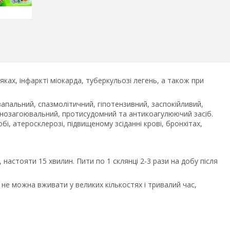
ках, інфаркті міокарда, туберкульозі легень, а також при
пальний, спазмолітичний, гіпотензивний, заспокійливий,
анозагоювальний, протисудомний та антикоагулюючий засіб.
обі, атеросклерозі, підвищеному зсіданні крові, бронхітах,
настояти 15 хвилин. Пити по 1 склянці 2-3 рази на добу після
 не можна вживати у великих кількостях і тривалий час,