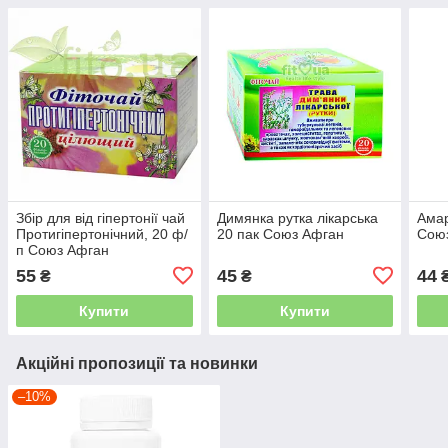
Збір для від гіпертонії чай
Димянка рутка лікарська
Амар
Протигіпертонічний, 20 ф/
20 пак Союз Афган
Сою
п Союз Афган
55
45
44
₴
₴
Купити
Купити
Акційні пропозиції та новинки
–10%