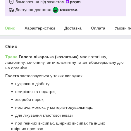
Замовлення під захистом
Доступна доставка
Опис
Характеристики
Доставка
Оплата
Умови п
Опис
Трава
Галега лікарська (козлятник)
має потогінну,
лактогінну, сечогінну, антигельмінтну та антибактеріальну дію
на організм.
Галега
застосовується у таких випадках:
цукрового діабету;
ожиріння та подагри;
хвороби нирок;
нестача молока у матерів-годувальниць;
для лікування глистової інвазії;
при гнійних висипах, шкірних висипах та інших
шкірних проявах.