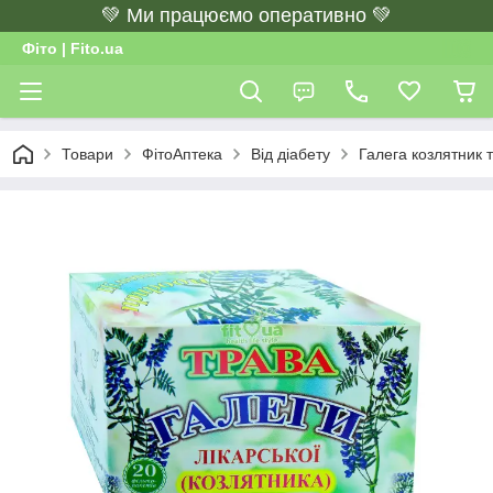
💚 Ми працюємо оперативно 💚
Фіто | Fito.ua
Товари
ФітоАптека
Від діабету
Галега козлятник 