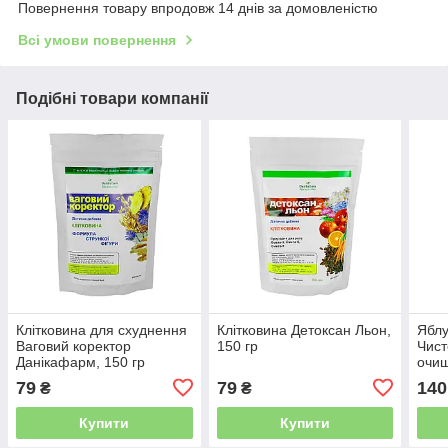
Повернення товару впродовж 14 днів за домовленістю
Всі умови повернення
Подібні товари компанії
Клітковина для схуднення
Клітковина Детоксан Льон,
Яблу
Ваговий коректор
150 гр
Чист
Данікафарм, 150 гр
очищ
гр
79
79
140
₴
₴
Купити
Купити