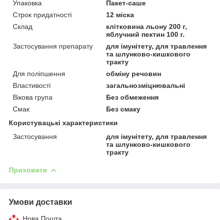
Упаковка
Пакет-саше
Строк придатності
12 міска
Склад
клітковина льону 200 г,
яблучний пектин 100 г.
Застосування препарату
для імунітету, для травлення
та шлунково-кишкового
тракту
Для поліпшення
обміну речовин
Властивості
загальнозміцнювальні
Вікова група
Без обмеження
Смак
Без смаку
Користувацькі характеристики
Застосування
для імунітету, для травлення
та шлунково-кишкового
тракту
Приховати
Умови доставки
Нова Пошта