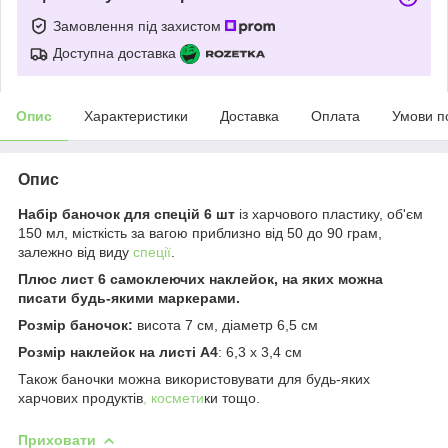
Замовлення під захистом
Доступна доставка
Опис
Характеристики
Доставка
Оплата
Умови п
Опис
Набір баночок для спецій 6 шт
із харчового пластику, об'єм
150 мл, місткість за вагою приблизно від 50 до 90 грам,
залежно від виду
спеції
.
Плюс лист 6 самоклеючих наклейок, на яких можна
писати будь-якими маркерами.
Розмір баночок:
висота 7 см, діаметр 6,5 см
Розмір наклейок на листі А4
: 6,3 x 3,4 см
Також баночки можна використовувати для будь-яких
харчових продуктів
, космети
ки тощо.
Приховати