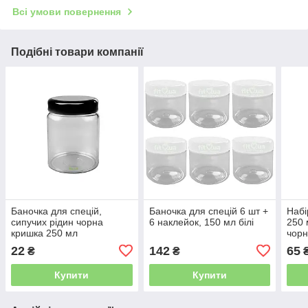
Всі умови повернення
Подібні товари компанії
Баночка для спецій,
Баночка для спецій 6 шт +
Набі
сипучих рідин чорна
6 наклейок, 150 мл білі
250 
кришка 250 мл
чорн
22
142
65
₴
₴
Купити
Купити