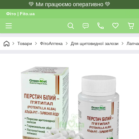
💚 Ми працюємо оперативно 💚
Фіто | Fito.ua
Товари
ФітоАптека
Для щитовидної залози
Лапчат