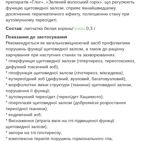
препаратів «Глог», «Зелений волоський горіх», що регулюють
функцію щитовидної залози, сприяє якнайшвидшому
досягненню терапевтичного ефекту, поліпшенню стану при
аутоімунному тиреоїдиті.
Состав
: лапчатка белая корень/
трава
0,3 г
Показання до застосування
Рекомендується як загальнозміцнюючий засіб профілактики
порушень функції щитовидної залози, а також до раціону
харчування при наступних станах та захворюваннях:
* гіперфункція щитовидної залози (гіпертиреоз, тиреотоксикоз,
дифузний токсичний зоб);
* гіпофункція щитовидної залози (гіпотиреоз, мікседема);
* еутиреоїдний зоб (дифузний, вузловий, багатовузловий);
* морфологічні зміни структури (тканини) щитовидної залози,
порушення її функції;
* аутоімунний тиреоїдит (тиреоїдит Хашимото);
* гіперплазія щитовидної залози (доброякісні розростання
тиреоїдної тканини);
* ендемічний зоб;
* Виснаження (втрата ваги на тлі підвищеної функції
щитовидної залози);
* запори на тлі гіпотиреозу;
* комплексна терапія порушень гормонального тла;