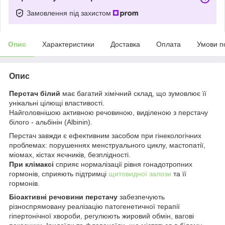
Замовлення під захистом
Опис
Характеристики
Доставка
Оплата
Умови п
Опис
Перстач білий
має багатий хімічний склад, що зумовлює її
унікальні цілющі властивості.
Найголовнішою активною речовиною, виділеною з перстачу
білого - альбінін (Albinin).
Перстач завжди є ефективним засобом при гінекологічних
проблемах: порушеннях менструального циклу, мастопатії,
міомах, кістах яєчників, безплідності.
При клімаксі
сприяє нормалізації рівня гонадотропних
гормонів, сприяють підтримці
щитовидної залози
та її
гормонів.
Біоактивні речовини перстачу
забезпечують
різноспрямовану реалізацію патогенетичної терапії
гіпертонічної хвороби, регулюють жировий обмін, вагові