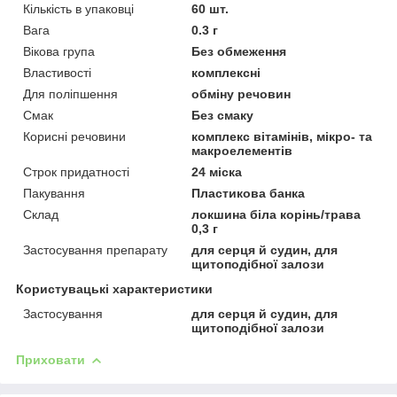
Кількість в упаковці
60 шт.
Вага
0.3 г
Вікова група
Без обмеження
Властивості
комплексні
Для поліпшення
обміну речовин
Смак
Без смаку
Корисні речовини
комплекс вітамінів, мікро- та
макроелементів
Строк придатності
24 міска
Пакування
Пластикова банка
Склад
локшина біла корінь/трава
0,3 г
Застосування препарату
для серця й судин, для
щитоподібної залози
Користувацькі характеристики
Застосування
для серця й судин, для
щитоподібної залози
Приховати