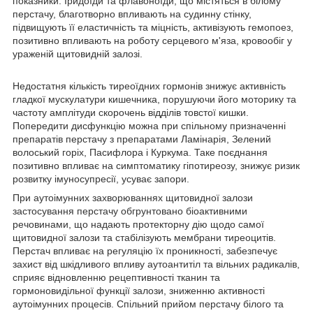
показники. Іридоїди та флавоноїди, що містяться в білому
перстачу, благотворно впливають на судинну стінку,
підвищують її еластичність та міцність, активізують гемопоез,
позитивно впливають на роботу серцевого м'яза, кровообіг у
ураженій щитовидній залозі.
Недостатня кількість тиреоїдних гормонів знижує активність
гладкої мускулатури кишечника, порушуючи його моторику та
частоту амплітуди скорочень відділів товстої кишки.
Попередити дисфункцію можна при спільному призначенні
препаратів перстачу з препаратами Ламінарія, Зелений
волоський горіх, Пасифлора і Куркума. Таке поєднання
позитивно впливає на симптоматику гіпотиреозу, знижує ризик
розвитку імуносупресії, усуває запори.
При аутоімунних захворюваннях щитовидної залози
застосування перстачу обгрунтовано біоактивними
речовинами, що надають протекторну дію щодо самої
щитовидної залози та стабілізують мембрани тиреоцитів.
Перстач впливає на регуляцію їх проникності, забезпечує
захист від шкідливого впливу аутоантитіл та вільних радикалів,
сприяє відновленню рецептивності тканин та
гормоновидільної функції залози, зниженню активності
аутоімунних процесів. Спільний прийом перстачу білого та