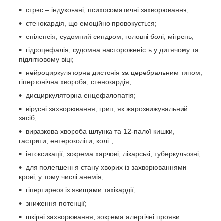
стрес – індуковані, психосоматичні захворювання;
стенокардія, що емоційно провокується;
епілепсія, судомний синдром; головні болі; мігрень;
гідроцефалія, судомна настороженість у дитячому та
підлітковому віці;
нейроциркуляторна дистонія за церебральним типом,
гіпертонічна хвороба; стенокардія;
дисциркуляторна енцефалопатія;
вірусні захворювання, грип, як жарознижувальний
засіб;
виразкова хвороба шлунка та 12-палої кишки,
гастрити, ентероколіти, коліт;
інтоксикації, зокрема харчові, лікарські, туберкульозні;
для полегшення стану хворих із захворюваннями
крові, у тому числі анемія;
гіпертиреоз із явищами тахікардії;
зниження потенції;
шкірні захворювання, зокрема алергічні прояви.