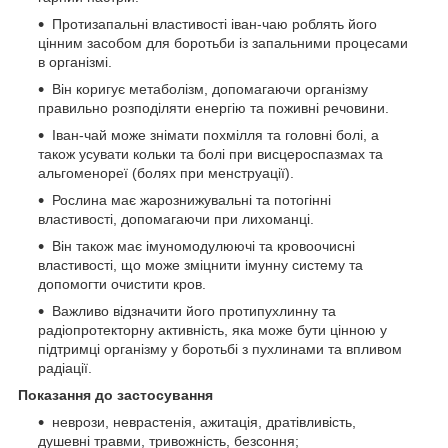
Протизапальні властивості іван-чаю роблять його
цінним засобом для боротьби із запальними процесами
в організмі.
Він коригує метаболізм, допомагаючи організму
правильно розподіляти енергію та поживні речовини.
Іван-чай може знімати похмілля та головні болі, а
також усувати кольки та болі при висцероспазмах та
альгоменореї (болях при менструації).
Рослина має жарознижувальні та потогінні
властивості, допомагаючи при лихоманці.
Він також має імуномодулюючі та кровоочисні
властивості, що може зміцнити імунну систему та
допомогти очистити кров.
Важливо відзначити його протипухлинну та
радіопротекторну активність, яка може бути цінною у
підтримці організму у боротьбі з пухлинами та впливом
радіації.
Показання до застосування
неврози, неврастенія, ажитація, дратівливість,
душевні травми, тривожність, безсоння;