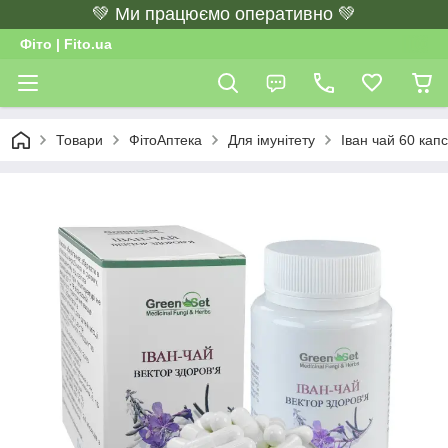
💚 Ми працюємо оперативно 💚
Фіто | Fito.ua
Товари
ФітоАптека
Для імунітету
Іван чай 60 капс