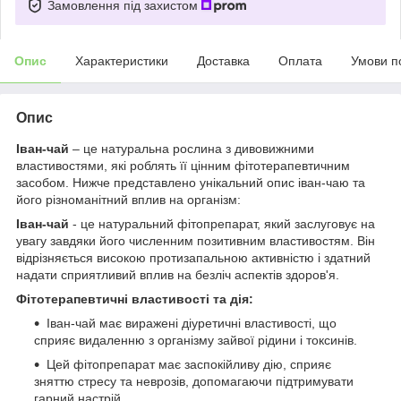
Замовлення під захистом
Опис
Характеристики
Доставка
Оплата
Умови п
Опис
Іван-чай
– це натуральна рослина з дивовижними
властивостями, які роблять її цінним фітотерапевтичним
засобом. Нижче представлено унікальний опис іван-чаю та
його різноманітний вплив на організм:
Іван-чай
- це натуральний фітопрепарат, який заслуговує на
увагу завдяки його численним позитивним властивостям. Він
відрізняється високою протизапальною активністю і здатний
надати сприятливий вплив на безліч аспектів здоров'я.
Фітотерапевтичні властивості та дія:
Іван-чай має виражені діуретичні властивості, що
сприяє видаленню з організму зайвої рідини і токсинів.
Цей фітопрепарат має заспокійливу дію, сприяє
зняттю стресу та неврозів, допомагаючи підтримувати
гарний настрій.