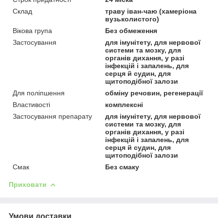
Склад
траву іван-чаю (хамеріона
вузьколистого)
Вікова група
Без обмеження
Застосування
для імунітету, для нервової
системи та мозку, для
органів дихання, у разі
інфекцій і запалень, для
серця й судин, для
щитоподібної залози
Для поліпшення
обміну речовин, регенерації
Властивості
комплексні
Застосування препарату
для імунітету, для нервової
системи та мозку, для
органів дихання, у разі
інфекцій і запалень, для
серця й судин, для
щитоподібної залози
Смак
Без смаку
Приховати
Умови доставки