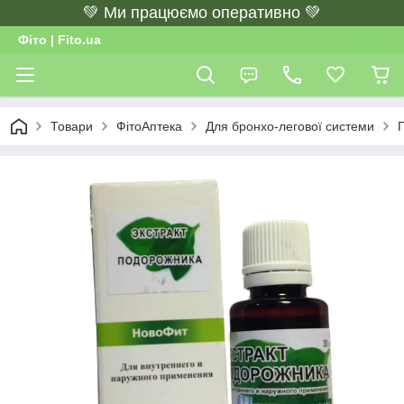
💚 Ми працюємо оперативно 💚
Фіто | Fito.ua
Товари
ФітоАптека
Для бронхо-легової системи
П