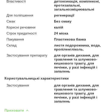
Властивості
детоксикація, комплексні,
протизапальні,
загальнозміцнювальні
Для поліпшення
регенерації
Смак
Без смаку
Корисні речовини
калій
Строк придатності
24 міска
Пакування
Пластикова банка
Склад
листя подорожника, вода,
пропіленгліколь.
Застосування препарату
для органів дихання, для
травлення та шлунково-
кишкового тракту, для
печінки, у разі інфекцій і
запалень
Користувальницькі характеристики
Застосування
для органів дихання, для
травлення та шлунково-
кишкового тракту, для
печінки, у разі інфекцій і
запалень
Приховати