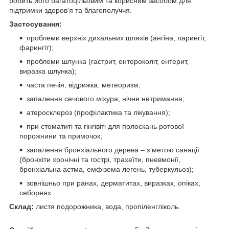
робить його багатоцільовим та корисним засобом для
підтримки здоров'я та благополуччя.
Застосування:
проблеми верхніх дихальних шляхів (ангіна, ларингіт,
фарингіт);
проблеми шлунка (гастрит, ентероколіт, ентерит,
виразка шлунка);
часта печія, відрижка, метеоризм;
запалення сечового міхура; нічне нетримання;
атеросклероз (профілактика та лікування);
при стоматиті та гінгівіті для полоскань ротової
порожнини та примочок;
запалення бронхіального дерева – з метою санації
(бронхіти хронічні та гострі, трахеїти, пневмонії,
бронхіальна астма, емфізема легень, туберкульоз);
зовнішньо при ранах, дерматитах, виразках, опіках,
себореях.
Склад:
листя подорожника, вода, пропіленгліколь.