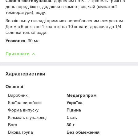
Спосіб застосування:
дорослим по 5 - 7 крапель тричі на
день перед їжею, додаючи в компот, сік, чай (кімнатної
температури), воду.
Зовнішньо у вигляді примочок нерозбавленим екстрактом.
Дітям з 6 років по 1 краплю на 10 кг ваги, додаючи до 1/4
склянки теплої води.
Упаковка
: 30 мл
Приховати
Характеристики
Основні
Виробник
Медагропром
Країна виробник
Україна
Форма випуску
Рідина
Кількість в упаковці
1 шт.
Вага
30 г
Вікова група
Без обмеження