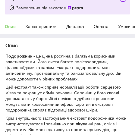
Замовлення під захистом
Опис
Характеристики
Доставка
Оплата
Умови п
Опис
Подорожник
- це цінна рослина з багатьма корисними
властивостями. Його листя багате полісахаридами,
флавоноїдами та калієм. Екстракт подорожника має
антисептичну, протизапальну та ранозагоювальну дію. Він
може допомогти у різних проблемах.
Цей екстракт також сприяє нормалізації роботи серцевого
м'яза та покращує обмін речовин. Сапоніни у його складі
допомагають у боротьбі зі печією, а дубильні речовини
можуть мати кровоспинний ефект. Каротин в екстракті
подорожника сприяє підтримці здорової шкіри.
Крім внутрішнього застосування екстракт подорожника може
використовуватися і зовнішньо при лікуванні ран, опіків і
дерматиту. Він має седативну та протиалергічну дію, що