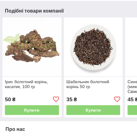
Подібні товари компанії
Ірис болотний корінь,
Шабельник болотний
Сине
касатик, 100 гр
корінь 50 гр.
(мик
Свіж
50
35
45
₴
₴
Купити
Купити
Про нас