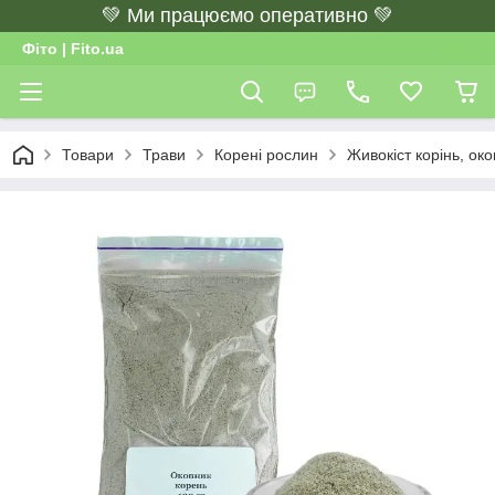
💚 Ми працюємо оперативно 💚
Фіто | Fito.ua
Товари
Трави
Корені рослин
Живокіст корінь, ок