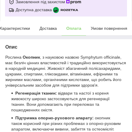
Замовлення під захистом
Доступна доставка
Характеристики
Доставка
Оплата
Умови повернення
Опис
Рослина
Окопник
, з науковою назвою Symphytum officinale,
має безліч цінних властивостей і традиційно використовується
в народній медицині. Живокіст збагачений полісахаридами,
цукрами, спиртами, глікозидами, вітамінами, ефірними та
жирними маслами, органічними кислотами, що робить його
універсальним засобом для підтримки здоров'я.
Регенерація тканин:
відвари та настої з кореня
живокосту широко застосовуються для регенерації
тканин. Вони допомагають при переломах та
пошкодженнях окістя.
Підтримка опорно-рухового апарату:
окопник
також корисний при різних проблемах з опорно-руховим
апаратом, включаючи вивихи, забиття та остеомієліт.