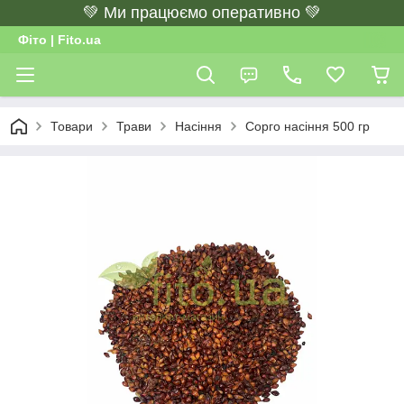
💚 Ми працюємо оперативно 💚
Фіто | Fito.ua
Товари
Трави
Насіння
Сорго насіння 500 гр