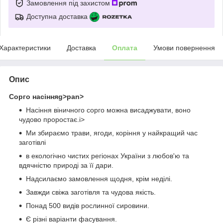
Замовлення під захистом
Доступна доставка
Характеристики
Доставка
Оплата
Умови повернення
Опис
Сорго насінняg>pan>
Насіння віничного сорго можна висаджувати, воно
чудово проростає.i>
Ми збираємо трави, ягоди, коріння у найкращий час
заготівлі
в екологічно чистих регіонах України з любов'ю та
вдячністю природі за її дари.
Надсилаємо замовлення щодня, крім неділі.
Завжди свіжа заготівля та чудова якість.
Понад 500 видів рослинної сировини.
Є різні варіанти фасування.