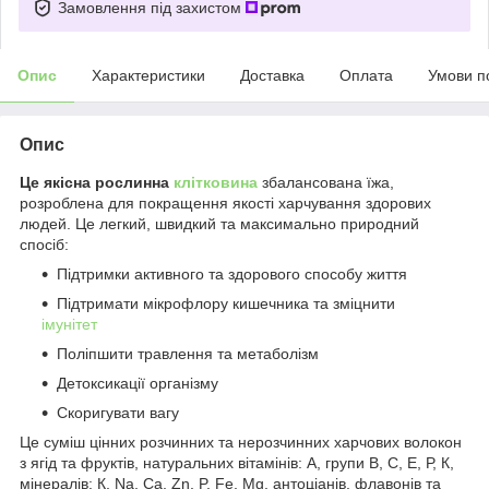
Замовлення під захистом
Опис
Характеристики
Доставка
Оплата
Умови п
Опис
Це якісна рослинна
клітковина
збалансована їжа,
розроблена для покращення якості харчування здорових
людей. Це легкий, швидкий та максимально природний
спосіб:
Підтримки активного та здорового способу життя
Підтримати мікрофлору кишечника та зміцнити
імунітет
Поліпшити травлення та метаболізм
Детоксикації організму
Скоригувати вагу
Це суміш цінних розчинних та нерозчинних харчових волокон
з ягід та фруктів, натуральних вітамінів: А, групи В, С, E, Р, К,
мінералів: К, Na, Са, Zn, P, Fe, Mg, антоціанів, флавонів та