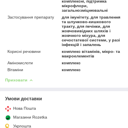
комплексні, підтримка
мікрофлори,
загальнозміцнювальні
Застосування препарату
для імунітету, для травлення
та шлунково-кишкового
тракту, для печінки, для
жовчовивідних шляхів і
жовчного міхура, для
сечостатевої системи, у разі
інфекцій і запалень
Корисні речовини
комплекс вітамінів, мікро- та
макроелементів
Амінокислоти
комплекс
Вітаміни
комплекс
Приховати
Умови доставки
Нова Пошта
Магазини Rozetka
Укрпошта