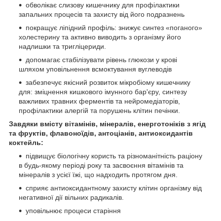
обволікає слизову кишечнику для профілактики
запальних процесів та захисту від його подразнень
покращує ліпідний профіль: знижує синтез «поганого»
холестерину та активно виводить з організму його
надлишки та тригліцериди.
допомагає стабілізувати рівень глюкози у крові
шляхом уповільнення всмоктування вуглеводів
забезпечує якісний розвиток мікробіому кишечнику
для: зміцнення кишкового імунного бар'єру, синтезу
важливих травних ферментів та нейромедіаторів,
профілактики алергій та порушень клітин печінки.
Завдяки вмісту вітамінів, мінералів, енерготоніків з ягід
та фруктів, флавоноїдів, антоціанів, антиоксидантів
коктейль:
підвищує біологічну користь та різноманітність раціону
в будь-якому періоді року та засвоєння вітамінів та
мінералів з усієї їжі, що надходить протягом дня.
сприяє антиоксидантному захисту клітин організму від
негативної дії вільних радикалів.
уповільнює процеси старіння