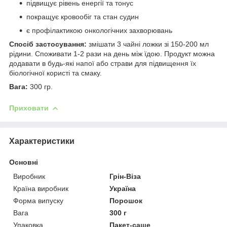
підвищує рівень енергії та тонус
покращує кровообіг та стан судин
є профілактикою онкологічних захворювань
Спосіб застосування:
змішати 3 чайні ложки зі 150-200 мл
рідини. Споживати 1-2 рази на день між їдою. Продукт можна
додавати в будь-які напої або страви для підвищення їх
біологічної користі та смаку.
Вага:
300 гр.
Приховати
Характеристики
Основні
Виробник
Грін-Віза
Країна виробник
Україна
Форма випуску
Порошок
Вага
300 г
Упаковка
Пакет-саше