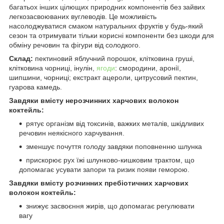
багатьох інших цілющих природних компонентів без зайвих
легкозасвоюваних вуглеводів. Це можливість
насолоджуватися смаком натуральних фруктів у будь-який
сезон та отримувати тільки корисні компоненти без шкоди для
обміну речовин та фігури від солодкого.
Склад:
пектиновий яблучний порошок, клітковина груші,
клітковина чорниці, інулін,
ягоди
: смородини, аронії,
шипшини, чорниці; екстракт ацероли, цитрусовий пектин,
гуарова камедь.
Завдяки вмісту нерозчинних харчових волокон
коктейль:
рятує організм від токсинів, важких металів, шкідливих
речовин неякісного харчування.
зменшує почуття голоду завдяки поповненню шлунка
прискорює рух їжі шлунково-кишковим трактом, що
допомагає усувати запори та ризик появи геморою.
Завдяки вмісту розчинних пребіотичних харчових
волокон коктейль:
знижує засвоєння жирів, що допомагає регулювати
вагу