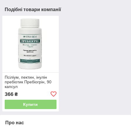
Подібні товари компанії
Псіліум, пектин, інулін
пребіотик Пребіогрін, 90
капсул
366
₴
Купити
Про нас