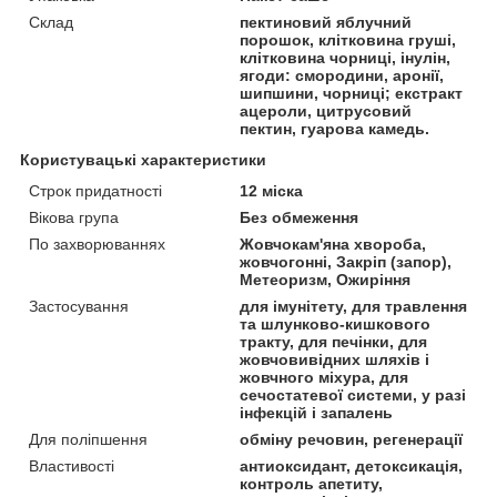
Склад
пектиновий яблучний
порошок, клітковина груші,
клітковина чорниці, інулін,
ягоди: смородини, аронії,
шипшини, чорниці; екстракт
ацероли, цитрусовий
пектин, гуарова камедь.
Користувацькі характеристики
Строк придатності
12 міска
Вікова група
Без обмеження
По захворюваннях
Жовчокам'яна хвороба,
жовчогонні, Закріп (запор),
Метеоризм, Ожиріння
Застосування
для імунітету, для травлення
та шлунково-кишкового
тракту, для печінки, для
жовчовивідних шляхів і
жовчного міхура, для
сечостатевої системи, у разі
інфекцій і запалень
Для поліпшення
обміну речовин, регенерації
Властивості
антиоксидант, детоксикація,
контроль апетиту,