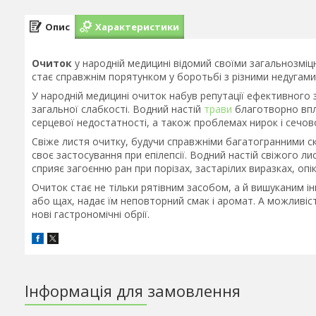
Опис
Характеристики
Очиток
у народній медицині відомий своїми загальнозм
стає справжнім порятунком у боротьбі з різними недугами
У народній медицині очиток набув репутації ефективного з
загальної слабкості. Водний настій
трави
благотворно впли
серцевої недостатності, а також проблемах нирок і сечово
Свіже листя очитку, будучи справжніми багатогранними ск
своє застосування при епілепсії. Водний настій свіжого ли
сприяє загоєнню ран при порізах, застарілих виразках, опі
Очиток стає не тільки рятівним засобом, а й вишуканим ін
або щах, надає їм неповторний смак і аромат. А можливіс
нові гастрономічні обрії.
Інформація для замовлення