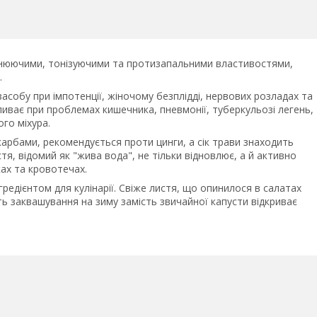
іцнюючими, тонізуючими та протизапальними властивостями,
.
асобу при імпотенції, жіночому безплідді, нервових розладах та
ває при проблемах кишечника, пневмонії, туберкульозі легень,
го міхура.
арбами, рекомендується проти цинги, а сік трави знаходить
стя, відомий як "жива вода", не тільки відновлює, а й активно
ках та кровотечах.
гредієнтом для кулінарії. Свіже листя, що опинилося в салатах
ть заквашування на зиму замість звичайної капусти відкриває