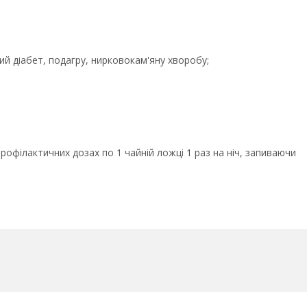
й діабет, подагру, нирковокам'яну хворобу;
офілактичних дозах по 1 чайній ложці 1 раз на ніч, запиваючи