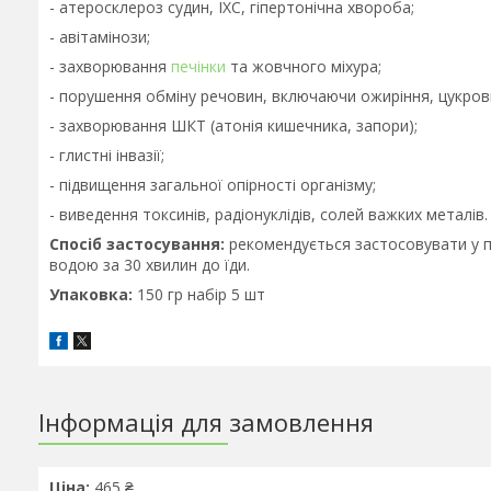
- атеросклероз судин, ІХС, гіпертонічна хвороба;
- авітамінози;
- захворювання
печінки
та жовчного міхура;
- порушення обміну речовин, включаючи ожиріння, цукрови
- захворювання ШКТ (атонія кишечника, запори);
- глистні інвазії;
- підвищення загальної опірності організму;
- виведення токсинів, радіонуклідів, солей важких металів.
Спосіб застосування:
рекомендується застосовувати у пр
водою за 30 хвилин до їди.
Упаковка:
150 гр набір 5 шт
Інформація для замовлення
Ціна:
465 ₴