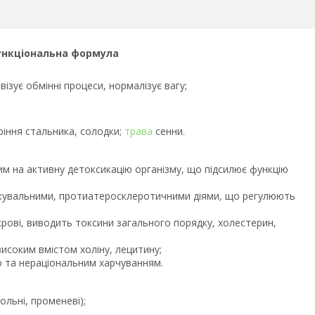
ункціональна формула
зує обмінні процеси, нормалізує вагу;
оріння стальника, солодки;
трава
сенни.
м на активну детоксикацію організму, що підсилює функцію
жувальними, протиатеросклеротичними діями, що регулюють
 крові, виводить токсини загального порядку, холестерин,
 високим вмістом холіну, лецитину;
ю та нераціональним харчуванням.
гольні, променеві);