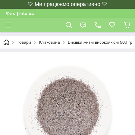
💚 Ми працюємо оперативно 💚
Фіто | Fito.ua
Товари
Клітковина
Висівки житні високоякісні 500 гр