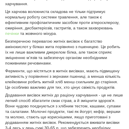
харчування.
Ця харчова волокниста складова не тільки підтримує
нормальну роботу системи травлення, але також є
ефективним профілактичним засобом проти атеросклерозу,
ожиріння, дисбактеріозів, гастритів, а також захворювань
печінки
та жовчного міхура.
Безперечною перевагою житніх висівок є багатство
амінокислот у білках жита порівняно з пшеницею. Це робить
їх не лише важливим джерелом білка, але також сприяє
зміцненню м'язів та забезпечує організм необхідними
поживними речовинами.
Ферменти, що містяться в житніх висівках, мають підвищену
активність у порівнянні з зернами пшениці, а менша кількість
клейковини робить житній хліб менш схильним до старіння.
Це особливо важливо для тих, хто цінує свіжість продуктів.
Додавання висівок житніх до раціону харчування - це не лише
легкий спосіб збагатити смак страв, а й зміцнити здоров'я.
Вони чудово поєднуються з хлібним тестом, кашами, супами
та салатами. Молочні продукти, такі як йогурт, кефір, вершки
та молоко, стають ще кориснішими, якщо приготовані з
додаванням житніх висівок. Рекомендується вживати висівки
3-4 десь у день сумі 30-65 р, що забезпечить необхідну