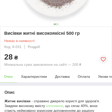
Висівки житні високоякісні 500 гр
Немає в наявності
Код: 8-031
Роздріб
28
₴
Мінімальна сума замовлення на сайті — 200 ₴
Опис
Характеристики
Доставка
Оплата
Умови п
Опис
Житнє висівки
- справжнє джерело користі для здоров'я.
Завдяки високому вмісту
клітковини
, що сягає 40%, вони
стають неймовірно корисним доповненням до раціону