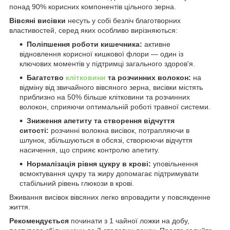
понад 90% корисних компонентів цільного зерна.
Вівсяні висівки
несуть у собі безліч благотворних
властивостей, серед яких особливо вирізняються:
Поліпшення роботи кишечника:
активне
відновлення корисної кишкової флори — один із
ключових моментів у підтримці загального здоров'я.
Багатство
клітковини
та розчинних волокон:
на
відміну від звичайного вівсяного зерна, висівки містять
приблизно на 50% більше клітковини та розчинних
волокон, сприяючи оптимальній роботі травної системи.
Зниження апетиту та створення відчуття
ситості:
розчинні волокна висівок, потрапляючи в
шлунок, збільшуються в обсязі, створюючи відчуття
насичення, що сприяє контролю апетиту.
Нормалізація рівня цукру в крові:
уповільнення
всмоктування цукру та жиру допомагає підтримувати
стабільний рівень глюкози в крові.
Вживання висівок вівсяних легко впровадити у повсякденне
життя.
Рекомендується
починати з 1 чайної ложки на добу,