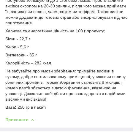
поступово збільшуючи до 3 столових ложок. Просто залийте
висівки окропом на 20-30 хвилин, після чого можна приймати
їх, запиваючи водою, чаєм, соком чи кефіром. Також висівки
можна додавати до готових страв або використовувати під час
приготування.
Харчова та енергетична цінність на 100 г продукту:
Білки - 22,7 г
Жири - 5,6 г
Вуглеводи - 35 г
Калорійність – 282 ккал
Не забувайте про умови зберігання: тримайте висівки в
сухому, добре вентильованому приміщенні, уникаючи впливу
сонячних променів. Термін зберігання становить 8 місяців, і
номер партії збігається з датою фасування, вказаною на
упаковці. Дозвольте собі дбати про своє здоров'я з надійними
вівсяними висівками!
Вага:
250 гр в пакеті
Приховати