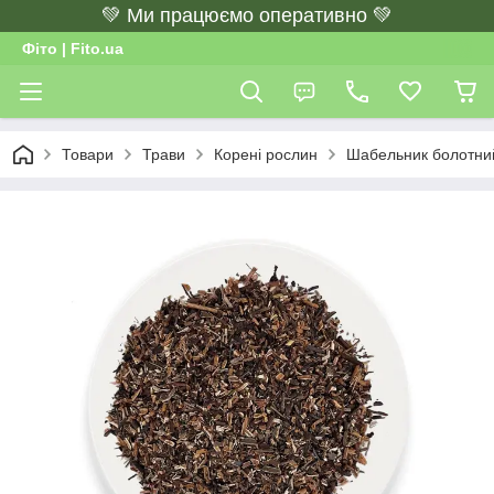
💚 Ми працюємо оперативно 💚
Фіто | Fito.ua
Товари
Трави
Корені рослин
Шабельник болотний 