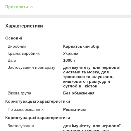
Приховати
Характеристики
Основні
Виробник
Карпатський збір
Країна виробник
Україна
Вага
1000 г
Застосування препарату
для імунітету, для нервової
системи та мозку, для
травлення та шлунково-
кишкового тракту, для
суглобів і кісток
Вікова група
Без обмеження
Користувацькi характеристики
По захворюваннях
Ревматизм
Користувацькі характеристики
Застосування
для імунітету, для нервової
системи та мозку, для