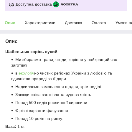
Доступна доставка
Опис
Характеристики
Доставка
Оплата
Умови п
Опис
Шабельник корінь сухий.
Ми збираємо трави, ягоди, коріння у найкращий час
заготівлі
в
екологіч
но чистих регіонах України з любов'ю та
вдячністю природі за її дари.
Надсилаємо замовлення щодня, крім неділі.
Завжди свіжа заготівля та чудова якість.
Понад 500 видів рослинної сировини.
Є різні варіанти фасування.
Понад 10 років на ринку.
Вага:
1 кг.