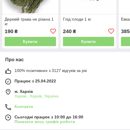
Деревій трава не різана 1
Глід плоди 1 кг
Евка
кг
190
240
385
₴
₴
Купити
Купити
Про нас
100% позитивних з 3127 відгуків за рік
Працює з 25.04.2022
м. Харків
Харків , Харків, Україна
Контакти
Сьогодні працює з 10:00 до 16:00
Показати весь графік роботи