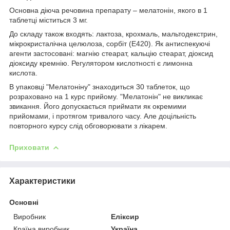
Основна діюча речовина препарату – мелатонін, якого в 1
таблетці міститься 3 мг.
До складу також входять: лактоза, крохмаль, мальтодекстрин,
мікрокристалічна целюлоза, сорбіт (Е420). Як антиспекуючі
агенти застосовані: магнію стеарат, кальцію стеарат, діоксид
діоксиду кремнію. Регулятором кислотності є лимонна
кислота.
В упаковці "Мелатоніну" знаходиться 30 таблеток, що
розраховано на 1 курс прийому. "Мелатонін" не викликає
звикання. Його допускається приймати як окремими
прийомами, і протягом тривалого часу. Але доцільність
повторного курсу слід обговорювати з лікарем.
Приховати
Характеристики
Основні
Виробник
Еліксир
Країна виробник
Україна