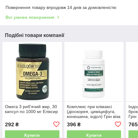
Повернення товару впродовж 14 днів за домовленістю
Всі умови повернення
Подібні товари компанії
Омега 3 риб'ячий жир, 30
Комплекс при клімаксі
Індо
капсул по 1000 мг Еліксир
(діоскорея, циміцифуга,
брок
конюшина, індол) Грін віза
Грін 
292
396
765
₴
₴
Купити
Купити