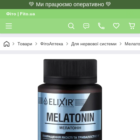
💚 Ми працюємо оперативно 💚
Фіто | Fito.ua
Товари
ФітоАптека
Для нервової системи
Мелатон