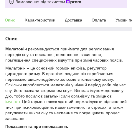
Замовлення під захистом
Опис
Характеристики
Доставка
Оплата
Умови п
Опис
Мелатонін
рекомендується приймати для регулювання
періодів сну та неспання, полегшення засинання,
пом'якшення специфічних відчуттів при зміні часових поясів.
Мелатонін – це основний гормон епіфіза, регулятор
циркадного ритму. В організмі людини він виробляється
переважно шишкоподібною залозою в головному мозку.
Оскільки виробляється мелатонін у нічний період доби під час
сну, його назвали «гормоном сну». Він має імуномоделюючу
дію, тобто посилює загальні сили організму та зміцнює
імунітет
. Цей гормон також здатний нормалізувати підвищений
тиск при психоемоційних навантаженнях та стресах, а також
регулювати цикли сну та неспання та покращувати процес
засинання.
Показання та протипоказання.