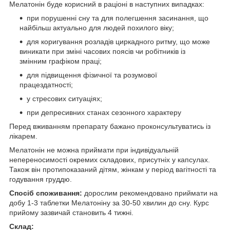
Мелатонін буде корисний в раціоні в наступних випадках:
при порушенні сну та для полегшення засинання, що
найбільш актуально для людей похилого віку;
для коригування розладів циркадного ритму, що може
виникати при зміні часових поясів чи робітників із
змінним графіком праці;
для підвищення фізичної та розумової
працездатності;
у стресових ситуаціях;
при депресивних станах сезонного характеру
Перед вживанням препарату бажано проконсультуватись із
лікарем.
Мелатонін не можна приймати при індивідуальній
непереносимості окремих складових, присутніх у капсулах.
Також він протипоказаний дітям, жінкам у період вагітності та
годування груддю.
Спосіб споживання:
дорослим рекомендовано приймати на
добу 1-3 таблетки Мелатоніну за 30-50 хвилин до сну. Курс
прийому зазвичай становить 4 тижні.
Склад: